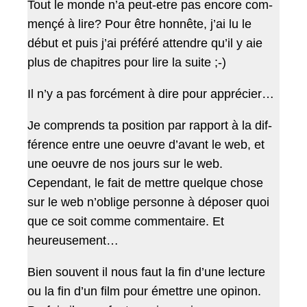
Tout le monde n’a peut-etre pas encore com­
mençé à lire? Pour être hon­nête, j’ai lu le
début et puis j’ai préféré atten­dre qu’il y aie
plus de chapitres pour lire la suite ;-)
Il n’y a pas for­cé­ment à dire pour apprécier…
Je com­prends ta posi­tion par rap­port à la dif­
férence entre une oeu­vre d’a­vant le web, et
une oeu­vre de nos jours sur le web.
Cepen­dant, le fait de met­tre quelque chose
sur le web n’oblige per­son­ne à dépos­er quoi
que ce soit comme com­men­taire. Et
heureusement…
Bien sou­vent il nous faut la fin d’une lec­ture
ou la fin d’un film pour émet­tre une opinon.