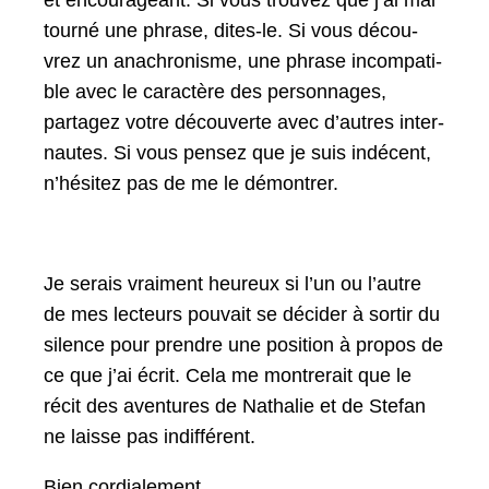
et encour­ageant. Si vous trou­vez que j’ai mal
tourné une phrase, dites-le. Si vous décou­
vrez un anachro­nisme, une phrase incom­pat­i­
ble avec le car­ac­tère des per­son­nages,
partagez votre décou­verte avec d’autres inter­
nautes. Si vous pensez que je suis indé­cent,
n’hésitez pas de me le démontrer.
Je serais vrai­ment heureux si l’un ou l’autre
de mes lecteurs pou­vait se décider à sor­tir du
silence pour pren­dre une posi­tion à pro­pos de
ce que j’ai écrit. Cela me mon­tr­erait que le
réc­it des aven­tures de Nathalie et de Ste­fan
ne laisse pas indifférent.
Bien cor­diale­ment,