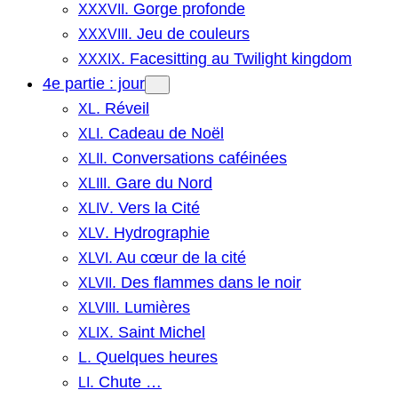
. Gorge profonde
XXXVII
. Jeu de couleurs
XXXVIII
. Facesitting au Twilight kingdom
XXXIX
4e partie : jour
. Réveil
XL
. Cadeau de Noël
XLI
. Conversations caféinées
XLII
. Gare du Nord
XLIII
. Vers la Cité
XLIV
. Hydrographie
XLV
. Au cœur de la cité
XLVI
. Des flammes dans le noir
XLVII
. Lumières
XLVIII
. Saint Michel
XLIX
L. Quelques heures
. Chute …
LI