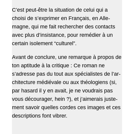
C’est peut-être la sit­u­a­tion de celui qui a
choisi de s’ex­primer en Français, en Alle­
magne, qui me fait rechercher des con­tacts
avec plus d’in­sis­tance, pour remédi­er à un
cer­tain isole­ment “cul­turel”.
Avant de con­clure, une remar­que à pro­pos de
ton apti­tude à la cri­tique : Ce roman ne
s’adresse pas du tout aux spé­cial­istes de l’ar­
chi­tec­ture médié­vale ou aux théolo­giens (si,
par hasard il y en avait, je ne voudrais pas
vous décourager, hein ?), et j’aimerais juste­
ment savoir quelles cordes ces images et ces
descrip­tions font vibrer.