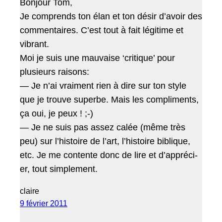
Bon­jour Tom,
Je com­prends ton élan et ton désir d’avoir des
com­men­taires. C’est tout à fait légitime et
vibrant.
Moi je suis une mau­vaise ‘cri­tique’ pour
plusieurs raisons:
— Je n’ai vrai­ment rien à dire sur ton style
que je trou­ve superbe. Mais les com­pli­ments,
ça oui, je peux ! ;-)
— Je ne suis pas assez calée (même très
peu) sur l’his­toire de l’art, l’his­toire biblique,
etc. Je me con­tente donc de lire et d’ap­préci­
er, tout simplement.
claire
9 février 2011