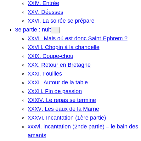
. Entrée
XXIV
. Déesses
XXV
. La soirée se prépare
XXVI
3e partie : nuit
. Mais où est donc Saint-Ephrem ?
XXVII
. Chopin à la chandelle
XXVIII
. Coupe-chou
XXIX
. Retour en Bretagne
XXX
. Fouilles
XXXI
. Autour de la table
XXXII
. Fin de passion
XXXIII
. Le repas se termine
XXXIV
. Les eaux de la Marne
XXXV
. Incantation (1ère partie)
XXXVI
xxxvi. incantation (2nde partie) – le bain des
amants