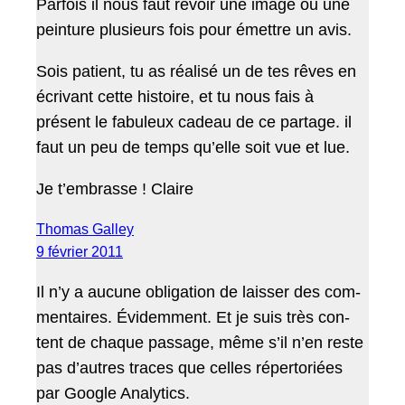
Par­fois il nous faut revoir une image ou une
pein­ture plusieurs fois pour émet­tre un avis.
Sois patient, tu as réal­isé un de tes rêves en
écrivant cette his­toire, et tu nous fais à
présent le fab­uleux cadeau de ce partage. il
faut un peu de temps qu’elle soit vue et lue.
Je t’embrasse ! Claire
Thomas Galley
9 février 2011
Il n’y a aucune oblig­a­tion de laiss­er des com­
men­taires. Évidem­ment. Et je suis très con­
tent de chaque pas­sage, même s’il n’en reste
pas d’autres traces que celles réper­toriées
par Google Analytics.