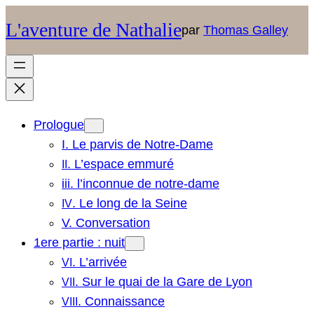
Aller
L'aventure de Nathalie
par
Thomas Galley
au
contenu
Prologue
I. Le parvis de Notre-Dame
. L’espace emmuré
II
iii. l’inconnue de notre-dame
. Le long de la Seine
IV
V. Conversation
1ere partie : nuit
. L’arrivée
VI
. Sur le quai de la Gare de Lyon
VII
. Connaissance
VIII