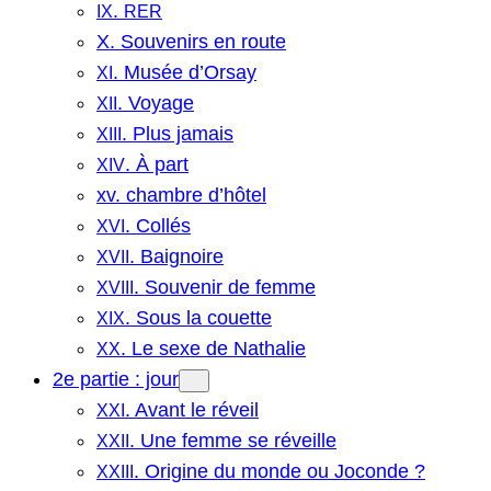
.
IX
RER
X. Souvenirs en route
. Musée d’Orsay
XI
. Voyage
XII
. Plus jamais
XIII
. À part
XIV
xv. chambre d’hôtel
. Collés
XVI
. Baignoire
XVII
. Souvenir de femme
XVIII
. Sous la couette
XIX
. Le sexe de Nathalie
XX
2e partie : jour
. Avant le réveil
XXI
. Une femme se réveille
XXII
. Origine du monde ou Joconde ?
XXIII