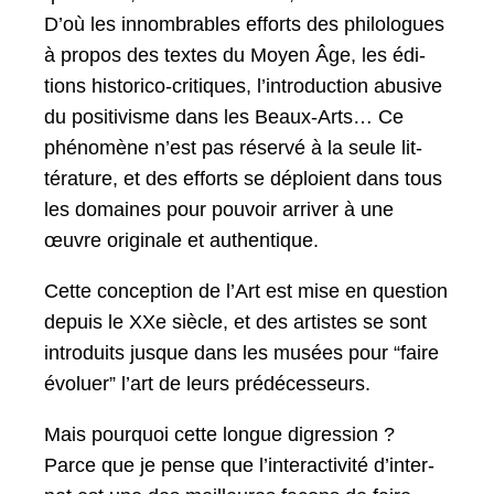
D’où les innom­brables efforts des philo­logues
à pro­pos des textes du Moyen Âge, les édi­
tions his­tori­co-cri­tiques, l’in­tro­duc­tion abu­sive
du pos­i­tivisme dans les Beaux-Arts… Ce
phénomène n’est pas réservé à la seule lit­
téra­ture, et des efforts se déploient dans tous
les domaines pour pou­voir arriv­er à une
œuvre orig­i­nale et authentique.
Cette con­cep­tion de l’Art est mise en ques­tion
depuis le XXe siè­cle, et des artistes se sont
intro­duits jusque dans les musées pour “faire
évoluer” l’art de leurs prédécesseurs.
Mais pourquoi cette longue digres­sion ?
Parce que je pense que l’in­ter­ac­tiv­ité d’in­ter­