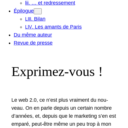
lii. … et redressement
Épilogue
. Bilan
LIII
. Les amants de Paris
LIV
Du même auteur
Revue de presse
Exprimez-vous !
Le web 2.0, ce n’est plus vrai­ment du nou­
veau. On en par­le depuis un cer­tain nom­bre
d’an­nées, et, depuis que le mar­ket­ing s’en est
emparé, peut-être même un peu trop à mon