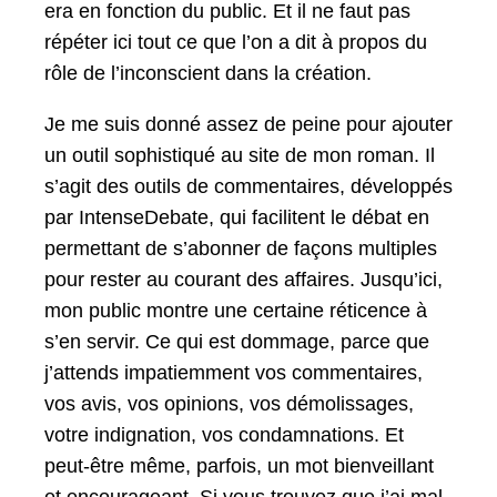
era en fonc­tion du pub­lic. Et il ne faut pas
répéter ici tout ce que l’on a dit à pro­pos du
rôle de l’in­con­scient dans la création.
Je me suis don­né assez de peine pour ajouter
un out­il sophis­tiqué au site de mon roman. Il
s’ag­it des out­ils de com­men­taires, dévelop­pés
par IntenseDe­bate, qui facili­tent le débat en
per­me­t­tant de s’abon­ner de façons mul­ti­ples
pour rester au courant des affaires. Jusqu’i­ci,
mon pub­lic mon­tre une cer­taine réti­cence à
s’en servir. Ce qui est dom­mage, parce que
j’at­tends impatiem­ment vos com­men­taires,
vos avis, vos opin­ions, vos démolis­sages,
votre indig­na­tion, vos con­damna­tions. Et
peut-être même, par­fois, un mot bien­veil­lant