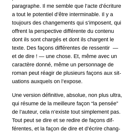
para­graphe. Il me sem­ble que l’acte d’écri­t­ure
a tout le poten­tiel d’être inter­minable. Il y a
tou­jours des change­ments qui s’im­posent, qui
offrent la per­spec­tive dif­férente du con­tenu
dont ils sont chargés et dont ils char­gent le
texte. Des façons dif­férentes de ressen­tir —
et de dire ! — une chose. Et, même avec un
car­ac­tère don­né, même un per­son­nage de
roman peut réa­gir de plusieurs façons aux sit­
u­a­tions aux­quels on l’expose.
Une ver­sion défini­tive, absolue, non plus ultra,
qui résume de la meilleure façon “la pen­sée”
de l’au­teur, cela n’ex­iste tout sim­ple­ment pas.
Tout peut se dire et se redire de façons dif­
férentes, et la façon de dire et d’écrire chang­