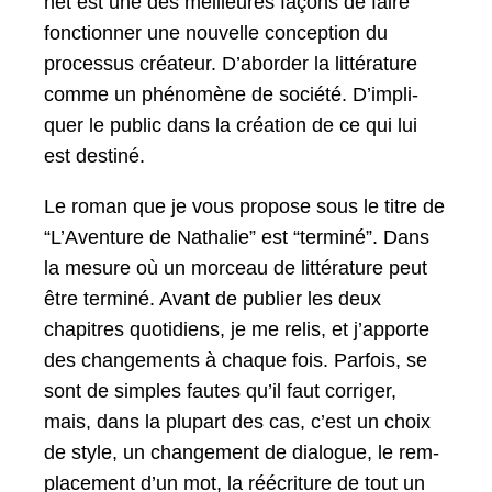
net est une des meilleures façons de faire
fonc­tion­ner une nou­velle con­cep­tion du
proces­sus créa­teur. D’abor­der la lit­téra­ture
comme un phénomène de société. D’im­pli­
quer le pub­lic dans la créa­tion de ce qui lui
est destiné.
Le roman que je vous pro­pose sous le titre de
“L’Aven­ture de Nathalie” est “ter­miné”. Dans
la mesure où un morceau de lit­téra­ture peut
être ter­miné. Avant de pub­li­er les deux
chapitres quo­ti­di­ens, je me relis, et j’ap­porte
des change­ments à chaque fois. Par­fois, se
sont de sim­ples fautes qu’il faut cor­riger,
mais, dans la plu­part des cas, c’est un choix
de style, un change­ment de dia­logue, le rem­
place­ment d’un mot, la réécri­t­ure de tout un