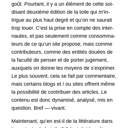
goût. Pour­tant, il y a un élé­ment de cette soi-
dis­ant deux­ième édi­tion de la toile qui m’in­
trigue au plus haut degré et qu’on ne saurait
trop louer. C’est la prise en compte des inter­
nautes, et pas seule­ment comme con­som­ma­
teurs de ce qu’un site pro­pose, mais comme
con­tribu­teurs, comme des entités douées de
la fac­ulté de penser et de porter juge­ment,
aux­quels on donne les moyens de s’ex­primer.
Le plus sou­vent, cela se fait par com­men­taire,
mais cer­tains blogs et / ou sites offrent même
la pos­si­bil­ité de con­tribuer des arti­cles. Le
con­tenu est donc dynamisé, analysé, mis en
ques­tion. Bref — vivant.
Main­tenant, qu’en est-il de la lit­téra­ture dans