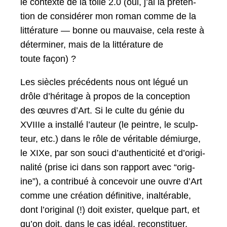
le con­texte de la toile 2.0 (oui, j’ai la pré­ten­
tion de con­sid­ér­er mon roman comme de la
lit­téra­ture — bonne ou mau­vaise, cela reste à
déter­min­er, mais de la lit­téra­ture de
toute façon) ?
Les siè­cles précé­dents nous ont légué un
drôle d’héritage à pro­pos de la con­cep­tion
des œuvres d’Art. Si le culte du génie du
XVI­I­Ie a instal­lé l’au­teur (le pein­tre, le sculp­
teur, etc.) dans le rôle de véri­ta­ble démi­urge,
le XIXe, par son souci d’au­then­tic­ité et d’o­rig­i­
nal­ité (prise ici dans son rap­port avec “orig­
ine”), a con­tribué à con­cevoir une ouvre d’Art
comme une créa­tion défini­tive, inaltérable,
dont l’o­rig­i­nal (!) doit exis­ter, quelque part, et
qu’on doit, dans le cas idéal, recon­stituer.