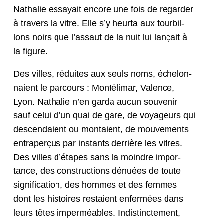
Nathalie essayait encore une fois de regarder
à tra­vers la vit­re. Elle s’y heur­ta aux tour­bil­
lons noirs que l’assaut de la nuit lui lançait à
la figure.
Des villes, réduites aux seuls noms, éch­e­lon­
naient le par­cours : Mon­téli­mar, Valence,
Lyon. Nathalie n’en gar­da aucun sou­venir
sauf celui d’un quai de gare, de voyageurs qui
descendaient ou mon­taient, de mou­ve­ments
entrap­erçus par instants der­rière les vit­res.
Des villes d’étapes sans la moin­dre impor­
tance, des con­struc­tions dénuées de toute
sig­ni­fi­ca­tion, des hommes et des femmes
dont les his­toires restaient enfer­mées dans
leurs têtes imper­méables. Indis­tincte­ment,