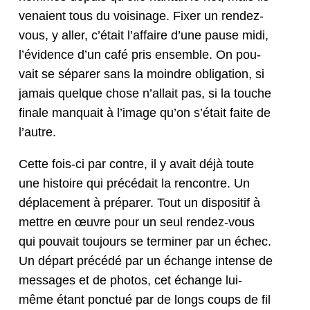
venaient tous du voisi­nage. Fix­er un ren­dez-
vous, y aller, c’était l’affaire d’une pause midi,
l’évidence d’un café pris ensem­ble. On pou­
vait se sépar­er sans la moin­dre oblig­a­tion, si
jamais quelque chose n’allait pas, si la touche
finale man­quait à l’image qu’on s’était faite de
l’autre.
Cette fois-ci par con­tre, il y avait déjà toute
une his­toire qui précé­dait la ren­con­tre. Un
déplace­ment à pré­par­er. Tout un dis­posi­tif à
met­tre en œuvre pour un seul ren­dez-vous
qui pou­vait tou­jours se ter­min­er par un échec.
Un départ précédé par un échange intense de
mes­sages et de pho­tos, cet échange lui-
même étant ponc­tué par de longs coups de fil