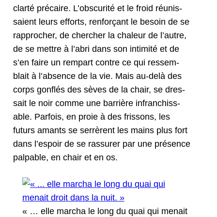
clarté pré­caire. L’obscurité et le froid réu­nis­
saient leurs efforts, ren­forçant le besoin de se
rap­procher, de chercher la chaleur de l’autre,
de se met­tre à l’abri dans son intim­ité et de
s’en faire un rem­part con­tre ce qui ressem­
blait à l’absence de la vie. Mais au-delà des
corps gon­flés des sèves de la chair, se dres­
sait le noir comme une bar­rière infran­chiss­
able. Par­fois, en proie à des fris­sons, les
futurs amants se ser­rèrent les mains plus fort
dans l’e­spoir de se ras­sur­er par une présence
pal­pa­ble, en chair et en os.
« … elle mar­cha le long du quai qui menait