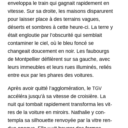
envelop­pa le train qui gag­nait rapi­de­ment en
vitesse. Sur sa droite, les maisons dis­parurent
pour laiss­er place à des ter­rains vagues,
déserts et som­bres à cette heure-ci. La terre y
était engloutie par l’obscurité qui sem­blait
con­t­a­min­er le ciel, où le bleu fon­cé se
changeait douce­ment en noir. Les faubourgs
de Mont­pel­li­er défilèrent sur sa gauche, avec
leurs immeubles et leurs rues illu­minés, reliés
entre eux par les phares des voitures.
Après avoir quit­té l’agglomération, le
TGV
accéléra jusqu’à sa vitesse de croisière. La
nuit qui tombait rapi­de­ment trans­for­ma les vit­
res de la voiture en miroirs. Nathalie y con­
tem­pla sa sil­hou­ette ren­voyée par la vit­re ren­