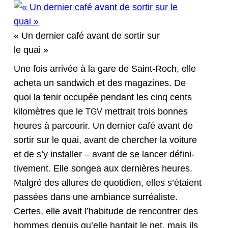
« Un dernier café avant de sor­tir sur
le quai »
Une fois arrivée à la gare de Saint-Roch, elle
acheta un sand­wich et des mag­a­zines. De
quoi la tenir occupée pen­dant les cinq cents
kilo­mètres que le
met­trait trois bonnes
TGV
heures à par­courir. Un dernier café avant de
sor­tir sur le quai, avant de chercher la voiture
et de s’y installer – avant de se lancer défini­
tive­ment. Elle songea aux dernières heures.
Mal­gré des allures de quo­ti­di­en, elles s’étaient
passées dans une ambiance sur­réal­iste.
Certes, elle avait l’habi­tude de ren­con­tr­er des
hommes depuis qu’elle han­tait le net, mais ils