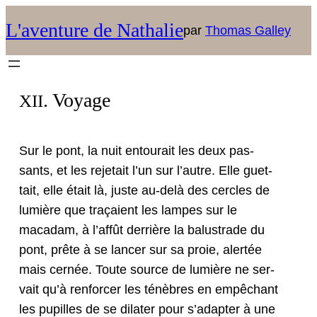
L'aventure de Nathalie
par
Thomas Galley
. Voyage
XII
Sur le pont, la nuit entourait les deux pas­
sants, et les reje­tait l’un sur l’autre. Elle guet­
tait, elle était là, juste au-delà des cer­cles de
lumière que traçaient les lam­pes sur le
macadam, à l’affût der­rière la balustrade du
pont, prête à se lancer sur sa proie, alertée
mais cernée. Toute source de lumière ne ser­
vait qu’à ren­forcer les ténèbres en empêchant
les pupilles de se dilater pour s’adapter à une