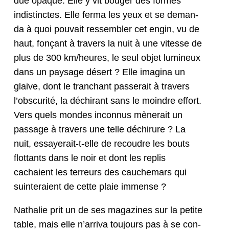
due opaque. Elle y vit bouger des formes
indis­tinctes. Elle fer­ma les yeux et se deman­
da à quoi pou­vait ressem­bler cet engin, vu de
haut, fonçant à tra­vers la nuit à une vitesse de
plus de 300 km/heures, le seul objet lumineux
dans un paysage désert ? Elle imag­i­na un
glaive, dont le tran­chant passerait à tra­vers
l’obscurité, la déchi­rant sans le moin­dre effort.
Vers quels mon­des incon­nus mèn­erait un
pas­sage à tra­vers une telle déchirure ? La
nuit, essay­erait-t-elle de recoudre les bouts
flot­tants dans le noir et dont les replis
cachaient les ter­reurs des cauchemars qui
suin­teraient de cette plaie immense ?
Nathalie prit un de ses mag­a­zines sur la petite
table, mais elle n’arriva tou­jours pas à se con­