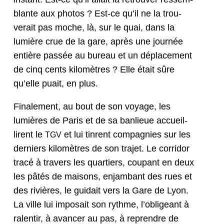
blante aux pho­tos ? Est-ce qu’il ne la trou­
verait pas moche, là, sur le quai, dans la
lumière crue de la gare, après une journée
entière passée au bureau et un déplace­ment
de cinq cents kilo­mètres ? Elle était sûre
qu’elle puait, en plus.
Finale­ment, au bout de son voy­age, les
lumières de Paris et de sa ban­lieue accueil­
lirent le
et lui tin­rent com­pag­nies sur les
TGV
derniers kilo­mètres de son tra­jet. Le cor­ri­dor
tracé à tra­vers les quartiers, coupant en deux
les pâtés de maisons, enjam­bant des rues et
des riv­ières, le guidait vers la Gare de Lyon.
La ville lui impo­sait son rythme, l’obligeant à
ralen­tir, à avancer au pas, à repren­dre de