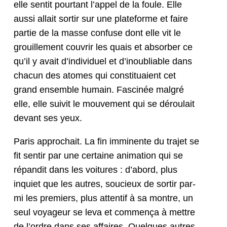
elle sen­tit pour­tant l’appel de la foule. Elle
aus­si allait sor­tir sur une plate­forme et faire
par­tie de la masse con­fuse dont elle vit le
grouille­ment cou­vrir les quais et absorber ce
qu’il y avait d’individuel et d’inoubliable dans
cha­cun des atom­es qui con­sti­tu­aient cet
grand ensem­ble humain. Fascinée mal­gré
elle, elle suiv­it le mou­ve­ment qui se déroulait
devant ses yeux.
Paris approchait. La fin immi­nente du tra­jet se
fit sen­tir par une cer­taine ani­ma­tion qui se
répan­dit dans les voitures : d’abord, plus
inqui­et que les autres, soucieux de sor­tir par­
mi les pre­miers, plus atten­tif à sa mon­tre, un
seul voyageur se leva et com­mença à met­tre
de l’ordre dans ses affaires. Quelques autres