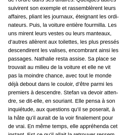
suivirent son exem­ple et rassem­blèrent leurs
affaires, pli­ant les jour­naux, éteignant les ordi­
na­teurs. Puis, la voiture entière four­mil­la. Les
uns mirent leurs vestes ou leurs man­teaux,
d’autres allèrent aux toi­lettes, les plus pressés
descendirent les valis­es, encom­brant ain­si les
pas­sages. Nathalie res­ta assise. Sa place se
trou­vait au milieu de la voiture et elle ne vit
pas la moin­dre chance, avec tout le monde
déjà debout dans le couloir, d’être par­mi les
pre­miers à descen­dre. Ste­fan va devoir atten­
dre, se dit-elle, en souri­ant. Elle pen­sa à son
inquié­tude, aux ques­tions qu’il se poserait, à
la hâte qu’il aurait de la voir finale­ment pour
de vrai. En même temps, elle appréhen­da cet
instant. Est-ce qu’il allait la retrou­ver ressem­