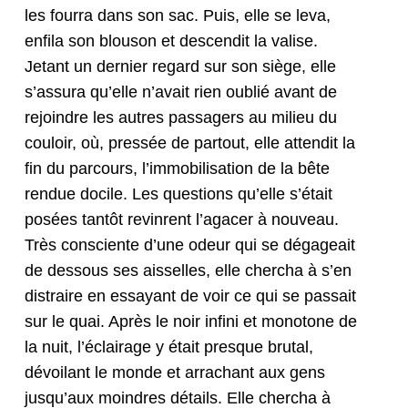
les four­ra dans son sac. Puis, elle se leva,
enfi­la son blou­son et descen­dit la valise.
Jetant un dernier regard sur son siège, elle
s’assura qu’elle n’avait rien oublié avant de
rejoin­dre les autres pas­sagers au milieu du
couloir, où, pressée de partout, elle atten­dit la
fin du par­cours, l’im­mo­bil­i­sa­tion de la bête
ren­due docile. Les ques­tions qu’elle s’était
posées tan­tôt revin­rent l’agacer à nou­veau.
Très con­sciente d’une odeur qui se dégageait
de dessous ses ais­selles, elle cher­cha à s’en
dis­traire en essayant de voir ce qui se pas­sait
sur le quai. Après le noir infi­ni et monot­o­ne de
la nuit, l’é­clairage y était presque bru­tal,
dévoilant le monde et arrachant aux gens
jusqu’aux moin­dres détails. Elle cher­cha à