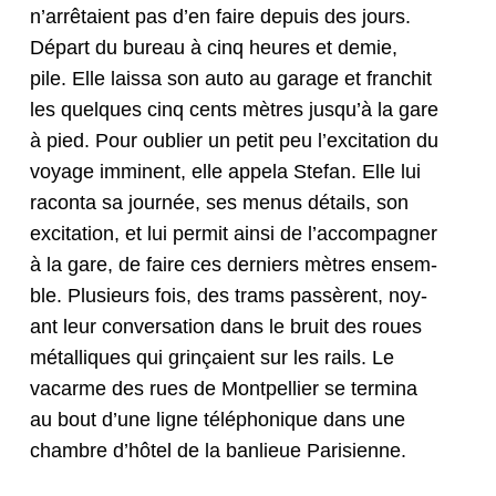
n’arrêtaient pas d’en faire depuis des jours.
Départ du bureau à cinq heures et demie,
pile. Elle lais­sa son auto au garage et fran­chit
les quelques cinq cents mètres jusqu’à la gare
à pied. Pour oubli­er un petit peu l’excitation du
voy­age immi­nent, elle appela Ste­fan. Elle lui
racon­ta sa journée, ses menus détails, son
exci­ta­tion, et lui per­mit ain­si de l’accompagner
à la gare, de faire ces derniers mètres ensem­
ble. Plusieurs fois, des trams passèrent, noy­
ant leur con­ver­sa­tion dans le bruit des roues
métalliques qui grinçaient sur les rails. Le
vacarme des rues de Mont­pel­li­er se ter­mi­na
au bout d’une ligne télé­phonique dans une
cham­bre d’hôtel de la ban­lieue Parisienne.