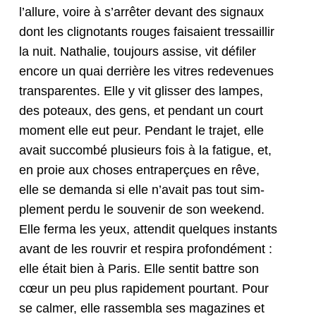
l’allure, voire à s’arrêter devant des sig­naux
dont les clig­no­tants rouges fai­saient tres­sail­lir
la nuit. Nathalie, tou­jours assise, vit défil­er
encore un quai der­rière les vit­res rede­v­enues
trans­par­entes. Elle y vit gliss­er des lam­pes,
des poteaux, des gens, et pen­dant un court
moment elle eut peur. Pen­dant le tra­jet, elle
avait suc­com­bé plusieurs fois à la fatigue, et,
en proie aux choses entrap­erçues en rêve,
elle se deman­da si elle n’avait pas tout sim­
ple­ment per­du le sou­venir de son week­end.
Elle fer­ma les yeux, atten­dit quelques instants
avant de les rou­vrir et res­pi­ra pro­fondé­ment :
elle était bien à Paris. Elle sen­tit bat­tre son
cœur un peu plus rapi­de­ment pour­tant. Pour
se calmer, elle rassem­bla ses mag­a­zines et