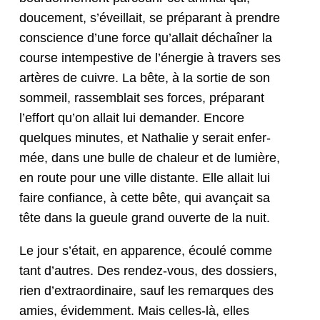
douce­ment, s’éveillait, se pré­parant à pren­dre
con­science d’une force qu’al­lait déchaîn­er la
course intem­pes­tive de l’én­ergie à tra­vers ses
artères de cuiv­re. La bête, à la sor­tie de son
som­meil, rassem­blait ses forces, pré­parant
l’effort qu’on allait lui deman­der. Encore
quelques min­utes, et Nathalie y serait enfer­
mée, dans une bulle de chaleur et de lumière,
en route pour une ville dis­tante. Elle allait lui
faire con­fi­ance, à cette bête, qui avançait sa
tête dans la gueule grand ouverte de la nuit.
Le jour s’était, en apparence, écoulé comme
tant d’autres. Des ren­dez-vous, des dossiers,
rien d’extraordinaire, sauf les remar­ques des
amies, évidem­ment. Mais celles-là, elles