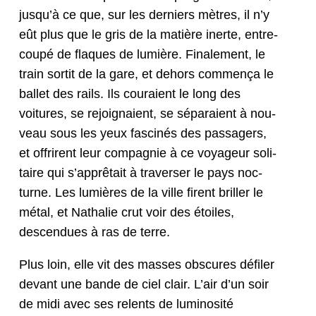
jusqu’à ce que, sur les derniers mètres, il n’y
eût plus que le gris de la matière inerte, entre­
coupé de flaques de lumière. Finale­ment, le
train sor­tit de la gare, et dehors com­mença le
bal­let des rails. Ils couraient le long des
voitures, se rejoignaient, se séparaient à nou­
veau sous les yeux fascinés des pas­sagers,
et offrirent leur com­pag­nie à ce voyageur soli­
taire qui s’apprêtait à tra­vers­er le pays noc­
turne. Les lumières de la ville firent briller le
métal, et Nathalie crut voir des étoiles,
descen­dues à ras de terre.
Plus loin, elle vit des mass­es obscures défil­er
devant une bande de ciel clair. L’air d’un soir
de midi avec ses relents de lumi­nosité