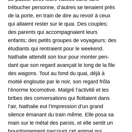
trébuch­er per­son­ne, d’autres se tenaient près
de la porte, en train de dire au revoir à ceux
qui allaient rester sur le quai. Des cou­ples;
des par­ents qui accom­pa­g­naient leurs
enfants; des petits groupes de voyageurs; des
étu­di­ants qui ren­traient pour le week­end.
Nathalie atten­dit son tour pour mon­ter pen­
dant que son regard avançait le long de la file
des wag­ons. Tout au fond du quai, déjà à
moitié engloutie par le noir, son regard frôla
l’énorme loco­mo­tive. Mal­gré l’activité et les
bribes des con­ver­sa­tions qui flot­taient dans
l’air, Nathalie eut l’impression d’un grand
silence émanant du train même. Elle posa sa
main sur le métal des parois, et elle sen­tit un
bour­don­nement par­courir cet ani­mal qui,