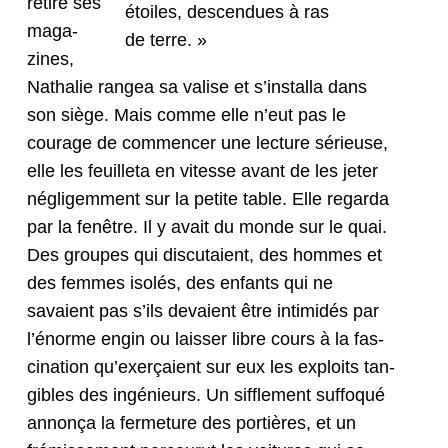
retiré ses
étoiles, descen­dues à ras
mag­a­
de terre. »
zines,
Nathalie rangea sa valise et s’installa dans
son siège. Mais comme elle n’eut pas le
courage de com­mencer une lec­ture sérieuse,
elle les feuil­leta en vitesse avant de les jeter
nég­ligem­ment sur la petite table. Elle regar­da
par la fenêtre. Il y avait du monde sur le quai.
Des groupes qui dis­cu­taient, des hommes et
des femmes isolés, des enfants qui ne
savaient pas s’ils devaient être intimidés par
l’énorme engin ou laiss­er libre cours à la fas­
ci­na­tion qu’exerçaient sur eux les exploits tan­
gi­bles des ingénieurs. Un sif­fle­ment suf­fo­qué
annonça la fer­me­ture des por­tières, et un