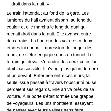
droit dans la nuit. »
Le train l’attendait au fond de la gare. Les
lumières du hall avaient dis­paru au fond du
couloir et elle mar­cha le long du quai qui
menait droit dans la nuit. Elle avança entre
deux trains. La hau­teur des voitures à deux
étages lui don­na l’impression de longer des
murs, de s’être engagée dans un tun­nel. Le
ter­rain qui devait s’étendre des deux côtés lui
était inac­ces­si­ble. Il n’y eut plus qu’un der­rière
et un devant. Enfer­mée entre ces murs, la
seule issue pas­sait à tra­vers l’obscurité où se
per­daient ses regards. Elle arri­va près de sa
voiture. À la porte s’était for­mée une grappe
de voyageurs. Les uns mon­taient, essayant
de pass­er avec leurs valis­es sans faire