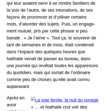
qui leur avaient servi à se ren­dre fam­i­liers de
la voix de l’autre, de ses into­na­tions, de ses
façons de pronon­cer et d’utiliser cer­tains
mots, d’aborder des sujets. Puis, un engage­
ment mutuel, pris par cette phrase si peu
banale : « Je t’aime ». Tout ça, le sou­venir de
tant de semaines et de mois, était con­den­sé
dans l’e­space des quelques heures que
Nathalie venait de pass­er au bureau, dans
une journée qui revê­tait toutes les apparences
du quo­ti­di­en, mais qui sor­tait de l’ordinaire
comme peu de choses qu’elle avait con­nu
auparavant.
Après en
avoir
« … et Nathalie crut voir des