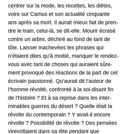
cen­tr­er sur la mode, les recettes, les diètes,
voire sur Camus et son actu­al­ité cinquante
ans après sa mort. Il aurait mieux fait de pren­
dre le train, celui-là, se dit-elle. Mourir écrasé
con­tre un arbre, déchiré au fond de tant de
tôle. Laiss­er inachevées les phras­es qui
n’étaient dites qu’à moitié, man­quer le ren­dez-
vous avec tant de choses qui auraient sûre­
ment provo­qué des réac­tions de la part de cet
écrivain pas­sion­né. Qu’aurait dit l’auteur de
l’homme révolté, con­fron­té à la soi-dis­ant fin
de l’histoire ? Et à sa reprise dans les inter­
minables guer­res du désert ? Quelle était la
révolte du con­tem­po­rain ? Y avait-il encore
révolte ? Pos­si­bil­ité de révolte ? Des pen­sées
vire­voltaient dans sa tête pen­dant que