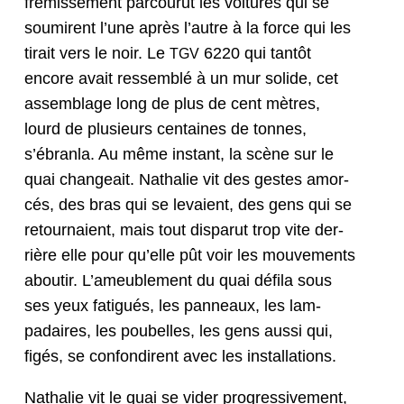
frémisse­ment par­cou­rut les voitures qui se
soumirent l’une après l’autre à la force qui les
tirait vers le noir. Le
6220 qui tan­tôt
TGV
encore avait ressem­blé à un mur solide, cet
assem­blage long de plus de cent mètres,
lourd de plusieurs cen­taines de tonnes,
s’ébranla. Au même instant, la scène sur le
quai changeait. Nathalie vit des gestes amor­
cés, des bras qui se lev­aient, des gens qui se
retour­naient, mais tout dis­parut trop vite der­
rière elle pour qu’elle pût voir les mou­ve­ments
aboutir. L’ameublement du quai défi­la sous
ses yeux fatigués, les pan­neaux, les lam­
padaires, les poubelles, les gens aus­si qui,
figés, se con­fondirent avec les installations.
Nathalie vit le quai se vider pro­gres­sive­ment,