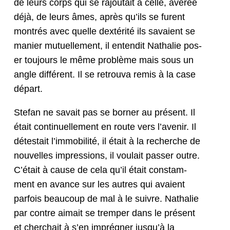
de leurs corps qui se rajoutait à celle, avérée
déjà, de leurs âmes, après qu’ils se furent
mon­trés avec quelle dex­térité ils savaient se
manier mutuelle­ment, il enten­dit Nathalie pos­
er tou­jours le même prob­lème mais sous un
angle dif­férent. Il se retrou­va remis à la case
départ.
Ste­fan ne savait pas se borner au présent. Il
était con­tin­uelle­ment en route vers l’avenir. Il
détes­tait l’im­mo­bil­ité, il était à la recherche de
nou­velles impres­sions, il voulait pass­er out­re.
C’é­tait à cause de cela qu’il était con­stam­
ment en avance sur les autres qui avaient
par­fois beau­coup de mal à le suiv­re. Nathalie
par con­tre aimait se trem­per dans le présent
et cher­chait à s’en imprégn­er jusqu’à la