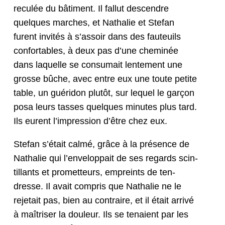
reculée du bâti­ment. Il fal­lut descen­dre
quelques march­es, et Nathalie et Ste­fan
furent invités à s’as­soir dans des fau­teuils
con­fort­a­bles, à deux pas d’une chem­inée
dans laque­lle se con­sumait lente­ment une
grosse bûche, avec entre eux une toute petite
table, un guéri­don plutôt, sur lequel le garçon
posa leurs tass­es quelques min­utes plus tard.
Ils eurent l’im­pres­sion d’être chez eux.
Ste­fan s’é­tait calmé, grâce à la présence de
Nathalie qui l’en­velop­pait de ses regards scin­
til­lants et promet­teurs, empreints de ten­
dresse. Il avait com­pris que Nathalie ne le
reje­tait pas, bien au con­traire, et il était arrivé
à maîtris­er la douleur. Ils se tenaient par les