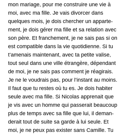
mon mariage, pour me con­stru­ire une vie à
moi, avec ma fille. Je vais divorcer dans
quelques mois, je dois chercher un apparte­
ment, je dois gér­er ma fille et sa rela­tion avec
son père. Et franche­ment, je ne sais pas si on
est com­pat­i­ble dans la vie quo­ti­di­enne. Si tu
t’a­me­nais main­tenant, avec ta petite valise,
tout seul dans une ville étrangère, dépen­dant
de moi, je ne sais pas com­ment je réa­gi­rais.
Je ne le voudrais pas, pour l’in­stant au moins.
Il faut que tu restes où tu es. Je dois habiter
seule avec ma fille. Si Nico­las appre­nait que
je vis avec un homme qui passerait beau­coup
plus de temps avec sa fille que lui, il deman­
derait tout de suite sa garde à lui seule. Et
moi, je ne peux pas exis­ter sans Camille. Tu