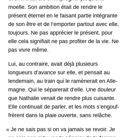
moelle. Son ambi­tion était de ren­dre le
présent éter­nel en le faisant par­tie inté­grante
de son être et de l’emporter partout avec elle,
tou­jours. Ne pas appréci­er le présent, pour
elle cela sig­nifi­ait ne pas prof­iter de la vie. Ne
pas vivre même.
Lui, au con­traire, avait déjà plusieurs
longueurs d’a­vance sur elle, et pen­sait au
lende­main, au train qui le ramèn­erait en Alle­
magne. Qui le sépar­erait d’elle. Une douleur
que Nathalie venait de ren­dre plus cuisante.
Elle con­tin­u­ait de par­ler, et les mots s’en­gouf­
frèrent dans la plaie ouverte, sans relâche.
«
Je ne sais pas si on va jamais se revoir. Je