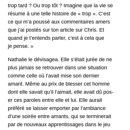
trop tard ? Ou trop tôt ? Imag­ine que la vie se
résume à une telle his­toire de « trop ». C’est
ce qui m’a poussé aux com­men­taires amers
que j’ai postés sur ton arti­cle sur Chris. Et
quand je t’en­tends par­ler, c’est à cela que
je pense. »
Nathalie le dévis­agea. Elle s’é­tait jurée de ne
plus jamais se retrou­ver dans une sit­u­a­tion
comme celle où l’avait mise son dernier
amant. Même au prix de bless­er cet homme
dont elle savait qu’il l’aimait, elle avait dû pos­
er ces paroles entre elle et lui. Elle aurait
préféré se laiss­er emporter par l’am­biance
d’une soirée entre amants, qui se ter­min­erait
par de nou­veaux appren­tis­sages dans le jeu