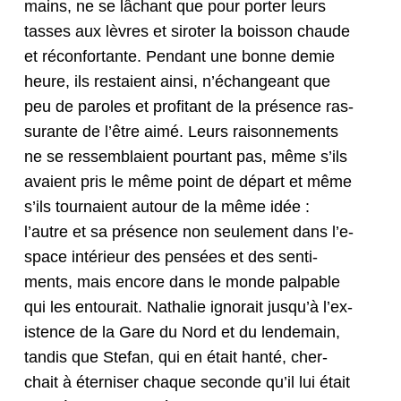
mains, ne se lâchant que pour porter leurs
tass­es aux lèvres et sirot­er la bois­son chaude
et récon­for­t­ante. Pen­dant une bonne demie
heure, ils restaient ain­si, n’échangeant que
peu de paroles et prof­i­tant de la présence ras­
sur­ante de l’être aimé. Leurs raison­nements
ne se ressem­blaient pour­tant pas, même s’ils
avaient pris le même point de départ et même
s’ils tour­naient autour de la même idée :
l’autre et sa présence non seule­ment dans l’e­
space intérieur des pen­sées et des sen­ti­
ments, mais encore dans le monde pal­pa­ble
qui les entourait. Nathalie igno­rait jusqu’à l’ex­
is­tence de la Gare du Nord et du lende­main,
tan­dis que Ste­fan, qui en était han­té, cher­
chait à éterniser chaque sec­onde qu’il lui était