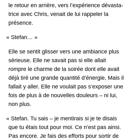
le retour en arrière, vers l’ex­péri­ence dévas­ta­
trice avec Chris, venait de lui rap­pel­er la
présence.
«
Ste­fan… »
Elle se sen­tit gliss­er vers une ambiance plus
sérieuse. Elle ne savait pas si elle allait
rompre le charme de la soirée dont elle avait
déjà tiré une grande quan­tité d’én­ergie, Mais il
fal­lait y aller. Elle ne voulait pas s’ex­pos­er une
fois de plus à de nou­velles douleurs – ni lui,
non plus.
«
Ste­fan. Tu sais – je men­ti­rais si je te dis­ais
que tu étais tout pour moi. Ce n’est pas ain­si.
Pas encore. Je fais des efforts pour sor­tir de