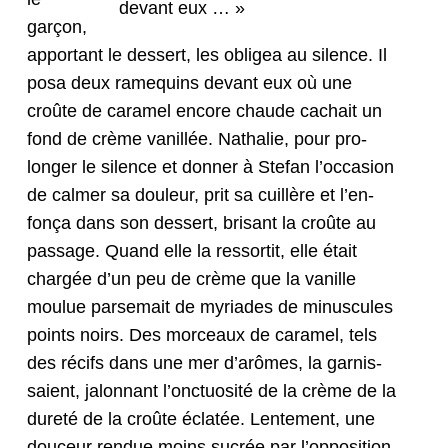
devant eux … »
garçon,
appor­tant le dessert, les oblig­ea au silence. Il
posa deux rame­quins devant eux où une
croûte de caramel encore chaude cachait un
fond de crème vanil­lée. Nathalie, pour pro­
longer le silence et don­ner à Ste­fan l’oc­ca­sion
de calmer sa douleur, prit sa cuil­lère et l’en­
fonça dans son dessert, brisant la croûte au
pas­sage. Quand elle la ressor­tit, elle était
chargée d’un peu de crème que la vanille
moulue parse­mait de myr­i­ades de minus­cules
points noirs. Des morceaux de caramel, tels
des récifs dans une mer d’arômes, la gar­nis­
saient, jalon­nant l’onc­tu­osité de la crème de la
dureté de la croûte éclatée. Lente­ment, une
douceur ren­due moins sucrée par l’op­po­si­tion