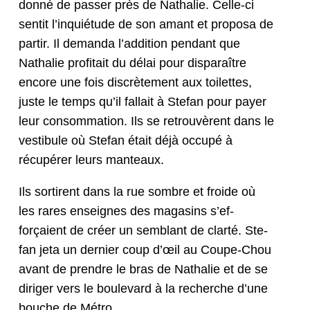
don­né de pass­er près de Nathalie. Celle-ci
sen­tit l’in­quié­tude de son amant et pro­posa de
par­tir. Il deman­da l’ad­di­tion pen­dant que
Nathalie prof­i­tait du délai pour dis­paraître
encore une fois dis­crète­ment aux toi­lettes,
juste le temps qu’il fal­lait à Ste­fan pour pay­er
leur con­som­ma­tion. Ils se retrou­vèrent dans le
vestibule où Ste­fan était déjà occupé à
récupér­er leurs manteaux.
Ils sor­tirent dans la rue som­bre et froide où
les rares enseignes des mag­a­sins s’ef­
forçaient de créer un sem­blant de clarté. Ste­
fan jeta un dernier coup d’œil au Coupe-Chou
avant de pren­dre le bras de Nathalie et de se
diriger vers le boule­vard à la recherche d’une
bouche de Métro.