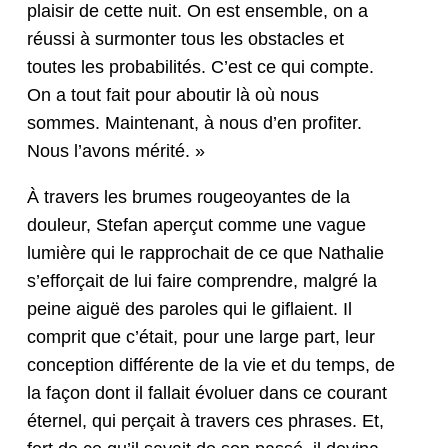
plaisir de cette nuit. On est ensem­ble, on a
réus­si à sur­mon­ter tous les obsta­cles et
toutes les prob­a­bil­ités. C’est ce qui compte.
On a tout fait pour aboutir là où nous
sommes. Main­tenant, à nous d’en prof­iter.
Nous l’avons mérité. »
À tra­vers les brumes rougeoy­antes de la
douleur, Ste­fan aperçut comme une vague
lumière qui le rap­prochait de ce que Nathalie
s’ef­forçait de lui faire com­pren­dre, mal­gré la
peine aiguë des paroles qui le giflaient. Il
com­prit que c’é­tait, pour une large part, leur
con­cep­tion dif­férente de la vie et du temps, de
la façon dont il fal­lait évoluer dans ce courant
éter­nel, qui perçait à tra­vers ces phras­es. Et,