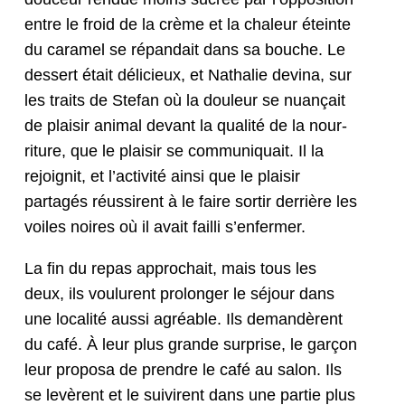
entre le froid de la crème et la chaleur éteinte
du caramel se répandait dans sa bouche. Le
dessert était déli­cieux, et Nathalie dev­ina, sur
les traits de Ste­fan où la douleur se nuançait
de plaisir ani­mal devant la qual­ité de la nour­
ri­t­ure, que le plaisir se com­mu­ni­quait. Il la
rejoignit, et l’ac­tiv­ité ain­si que le plaisir
partagés réus­sirent à le faire sor­tir der­rière les
voiles noires où il avait fail­li s’enfermer.
La fin du repas approchait, mais tous les
deux, ils voulurent pro­longer le séjour dans
une local­ité aus­si agréable. Ils demandèrent
du café. À leur plus grande sur­prise, le garçon
leur pro­posa de pren­dre le café au salon. Ils
se lev­èrent et le suivirent dans une par­tie plus