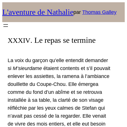
L'aventure de Nathalie
par
Thomas Galley
. Le repas se termine
XXXIV
La voix du garçon qu’elle enten­dit deman­der
si
M’sieur­dame
étaient con­tents et s’il pou­vait
enlever les assi­ettes, la rame­na à l’am­biance
douil­lette du Coupe-Chou. Elle émergea
comme du fond d’un abîme et se retrou­va
instal­lée à sa table, la clarté de son vis­age
réfléchie par les yeux calmes de Ste­fan qui
n’avait pas cessé de la regarder. Elle venait
de vivre des mois entiers, et elle eut besoin