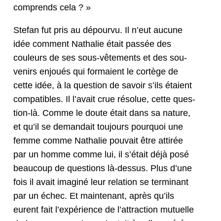
com­prends cela ? »
Ste­fan fut pris au dépourvu. Il n’eut aucune
idée com­ment Nathalie était passée des
couleurs de ses sous-vête­ments et des sou­
venirs enjoués qui for­maient le cortège de
cette idée, à la ques­tion de savoir s’ils étaient
com­pat­i­bles. Il l’avait crue résolue, cette ques­
tion-là. Comme le doute était dans sa nature,
et qu’il se demandait tou­jours pourquoi une
femme comme Nathalie pou­vait être attirée
par un homme comme lui, il s’é­tait déjà posé
beau­coup de ques­tions là-dessus. Plus d’une
fois il avait imag­iné leur rela­tion se ter­mi­nant
par un échec. Et main­tenant, après qu’ils
eurent fait l’ex­péri­ence de l’at­trac­tion mutuelle