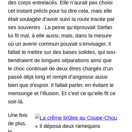
des corps entrelacés. Elle n’au­rait pas choisi
cet instant pré­cis pour lui dire cela, mais elle
était soulagée d’avoir suivi la route tracée par
ses sou­venirs . La peine qu’éprou­vait Ste­fan
lui fit mal, à elle aus­si, mais, dans la mesure
où un avenir com­mun pou­vait s’en­vis­ager, il
fal­lait le met­tre sur des bases solides, qui sou­
tiendraient de longues sépa­ra­tions ain­si que
le choc con­tin­uel de deux êtres chargés d’un
passé déjà long et rem­pli d’an­goisse aus­si
bien que d’e­spoir. Il fal­lait par­ler, en évi­tant le
men­songe et l’il­lu­sion. Et c’est ce qu’elle fit ce
soir-là.
Une fois
de plus,
« Il déposa deux rame­quins
le