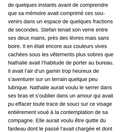
de quelques instants avant de com­pren­dre
que sa mémoire avait com­primé ces sou­
venirs dans un espace de quelques frac­tions
de sec­on­des. Ste­fan tenait son verre entre
ses deux mains, près des lèvres mais sans
boire. Il en était encore aux couleurs vives
cachées sous les vête­ments plus sobres que
Nathalie avait l’habi­tude de porter au bureau.
Il avait l’air d’un gamin trop heureux de
s’aven­tur­er sur un ter­rain quelque peu
lubrique. Nathalie aurait voulu le ser­rer dans
ses bras et s’ou­bli­er dans un amour qui avait
pu effac­er toute trace de souci sur ce vis­age
entière­ment voué à la con­tem­pla­tion de sa
com­pagne. Elle aurait voulu être quitte du
fardeau dont le passé l’avait chargée et dont