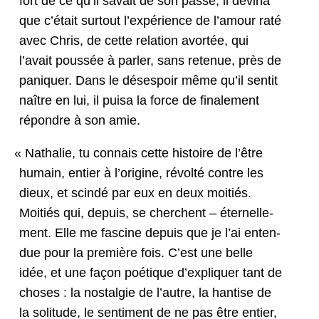
fort de ce qu’il savait de son passé, il dev­ina
que c’é­tait surtout l’ex­péri­ence de l’amour raté
avec Chris, de cette rela­tion avortée, qui
l’avait poussée à par­ler, sans retenue, près de
pani­quer. Dans le dés­espoir même qu’il sen­tit
naître en lui, il puisa la force de finale­ment
répon­dre à son amie.
«
Nathalie, tu con­nais cette his­toire de l’être
humain, entier à l’o­rig­ine, révolté con­tre les
dieux, et scindé par eux en deux moitiés.
Moitiés qui, depuis, se cherchent – éter­nelle­
ment. Elle me fascine depuis que je l’ai enten­
due pour la pre­mière fois. C’est une belle
idée, et une façon poé­tique d’ex­pli­quer tant de
choses : la nos­tal­gie de l’autre, la han­tise de
la soli­tude, le sen­ti­ment de ne pas être entier,