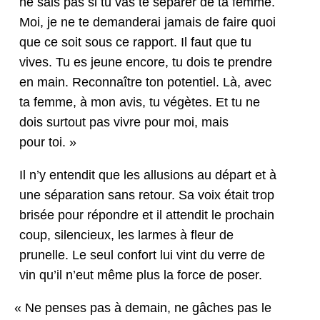
ne sais pas si tu vas te sépar­er de ta femme.
Moi, je ne te deman­derai jamais de faire quoi
que ce soit sous ce rap­port. Il faut que tu
vives. Tu es jeune encore, tu dois te pren­dre
en main. Recon­naître ton poten­tiel. Là, avec
ta femme, à mon avis, tu végètes. Et tu ne
dois surtout pas vivre pour moi, mais
pour toi. »
Il n’y enten­dit que les allu­sions au départ et à
une sépa­ra­tion sans retour. Sa voix était trop
brisée pour répon­dre et il atten­dit le prochain
coup, silen­cieux, les larmes à fleur de
prunelle. Le seul con­fort lui vint du verre de
vin qu’il n’eut même plus la force de poser.
«
Ne pens­es pas à demain, ne gâch­es pas le