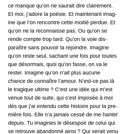
ce manque qu’on ne saurait dire claire­ment.
Et moi, j’adore la poésie. Et main­tenant imag­
ine que l’on ren­con­tre cette moitié per­due. Et
qu’on ne la recon­naisse pas. Ou qu’on se
rende compte trop tard. Qu’on la voie dis­
paraître sans pou­voir la rejoin­dre. Imag­ine
qu’on reste seul, sachant une fois pour toutes
que désor­mais, quoi qu’on fasse, on va le
rester. Imag­ine qu’on n’ait plus aucune
chance de con­naître l’amour. N’est-ce pas là
le trag­ique ultime ? C’est une idée qui m’est
venue tout de suite, qui s’est imposée à moi
dès que j’ai enten­du cette his­toire pour la pre­
mière fois. Elle n’a jamais cessé de me hanter
depuis. Tu imag­ines le dés­espoir de celui qui
se retrou­ve aban­don­né ain­si ? Qui serait venu