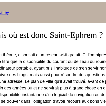
alley
is où est donc Saint-Ephrem ?
 théorie, dis­po­sait d’un réseau wi-fi gra­tu­it. Et l’omnip
itre que la disponi­bil­ité du courant ou de l’eau du robi­n
­na­teur portable, ayant pris l’habitude de s’en servir no
iv­re des blogs, mais aus­si pour résoudre des ques­tions
une adresse. Le plan de ville qu’il avait trou­vé, avant de p
a fin des années 80 et ne servi­rait plus à grand chose en de
sponi­bil­ité instan­ta­née d’un logi­ciel de nav­i­ga­tion ou
it se trou­ver dans l’obligation d’avoir recours aux bons 