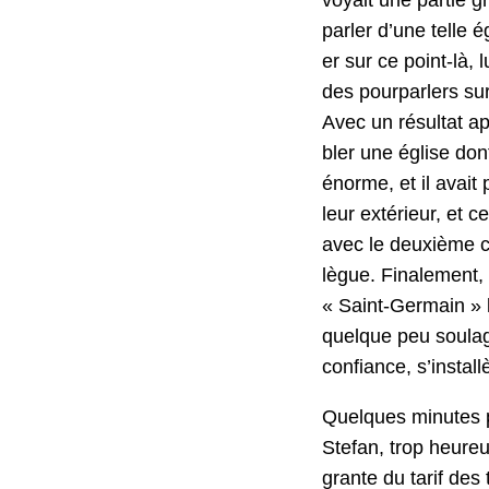
par­ler d’une telle 
er sur ce point-là, l
des pour­par­lers sur
Avec un résul­tat a
bler une église don
énorme, et il avait 
leur extérieur, et c
avec le deux­ième co
lègue. Finale­ment,
« Saint-Ger­main » 
quelque peu soulagé
con­fi­ance, s’insta
Quelques min­utes p
Ste­fan, trop heureux
grante du tarif des t