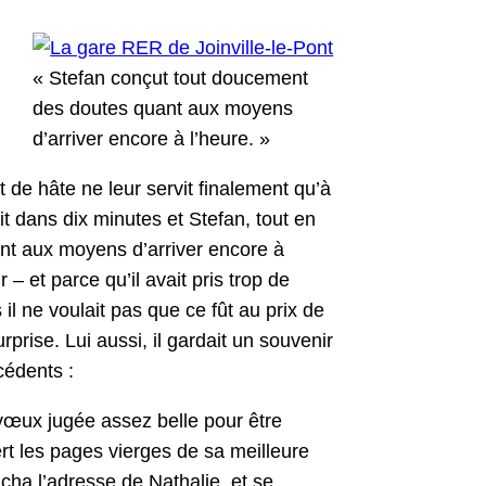
« Ste­fan conçut tout douce­ment
des doutes quant aux moyens
d’arriver encore à l’heure. »
 de hâte ne leur servit finale­ment qu’à
it dans dix min­utes et Ste­fan, tout en
ant aux moyens d’arriver encore à
r – et parce qu’il avait pris trop de
s il ne voulait pas que ce fût au prix de
­prise. Lui aus­si, il gar­dait un sou­venir
cédents :
vœux jugée assez belle pour être
ert les pages vierges de sa meilleure
coucha l’adresse de Nathalie, et se