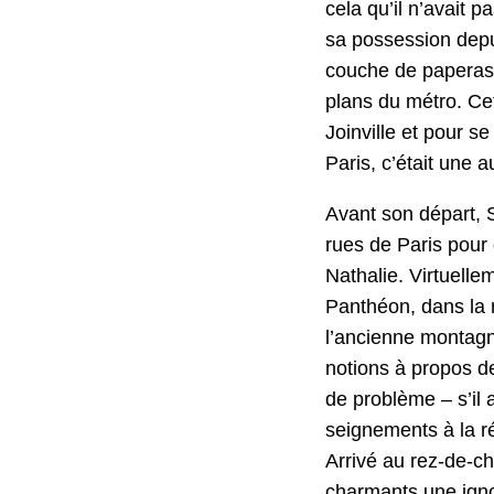
cela qu’il n’avait p
sa pos­ses­sion dep
couche de paperasse
plans du métro. Cette
Joinville et pour s
Paris, c’était une au
Avant son départ, S
rues de Paris pour g
Nathalie. Virtuelle­
Pan­théon, dans la 
l’ancienne mon­tag
notions à pro­pos de
de prob­lème – s’il 
seigne­ments à la ré
Arrivé au rez-de-cha
char­mants une igno­