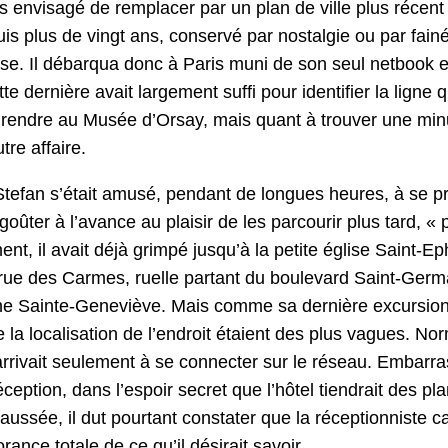
as envis­agé de rem­plac­er par un plan de ville plus récent 
uis plus de vingt ans, con­servé par nos­tal­gie ou par fai
. Il débar­qua donc à Paris muni de son seul net­book et 
 dernière avait large­ment suf­fi pour iden­ti­fi­er la ligne
e ren­dre au Musée d’Orsay, mais quant à trou­ver une mi
tre affaire.
te­fan s’était amusé, pen­dant de longues heures, à se p
oûter à l’avance au plaisir de les par­courir plus tard, « 
ment, il avait déjà grim­pé jusqu’à la petite église Saint-
rue des Carmes, ruelle par­tant du boule­vard Saint-Ger­m
ne Sainte-Geneviève. Mais comme sa dernière excur­sion 
 la local­i­sa­tion de l’en­droit étaient des plus vagues. No
arrivait seule­ment à se con­necter sur le réseau. Embar­ra
cep­tion, dans l’espoir secret que l’hôtel tiendrait des plans
ussée, il dut pour­tant con­stater que la récep­tion­niste c
rance totale de ce qu’il désir­ait savoir.