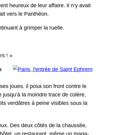
ent heureux de leur affaire. Il n’y avait
ait vers le Panthéon.
in­u­ant à grimper la ruelle.
rs ! »
a
es joues, il posa son front con­tre le
re jusqu’à la moin­dre trace de colère,
uits verdâtres à peine vis­i­bles sous la
’eux. Des deux côtés de la chaussée,
n hôtel, un restau­rant, même un mag­a­