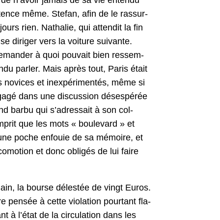
stence même. Ste­fan, afin de le ras­sur­
jours rien. Nathalie, qui atten­dit la fin
r se diriger vers la voiture suiv­ante.
deman­der à quoi pou­vait bien ressem­
u par­ler. Mais après tout, Paris était
s novices et inex­péri­men­tés, même si
 Engagé dans une dis­cus­sion dés­espérée
and bar­bu qui s’adressait à son col­
prit que les mots « boule­vard » et
s une poche enfouie de sa mémoire, et
mo­tion et donc oblig­és de lui faire
main, la bourse délestée de vingt Euros.
 pen­sée à cette vio­la­tion pour­tant fla­
 à l’état de la cir­cu­la­tion dans les