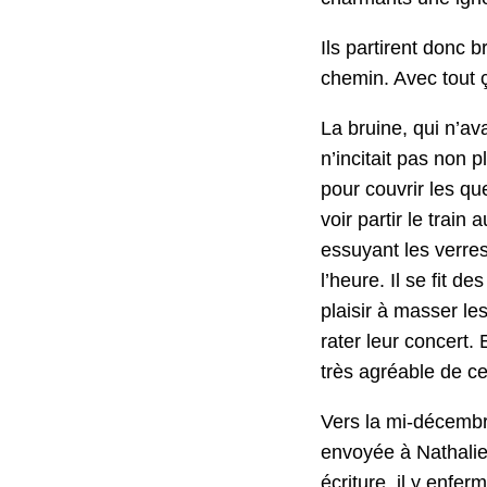
Ils par­tirent donc 
chemin. Avec tout ça
La bru­ine, qui n’av
n’incitait pas non p
pour cou­vrir les q
voir par­tir le trai
essuyant les ver­r
l’heure. Il se fit d
plaisir à mass­er le
rater leur con­cert. 
très agréable de ce 
Vers la mi-décem­b
envoyée à Nathalie,
écri­t­ure, il y enf