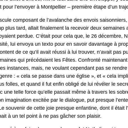
 pour l’envoyer à Mont­pel­li­er – pre­mière étape d’un tra­j
s­cule com­posant de l’avalanche des envois saison­niers, t
oup plus tard, allait finale­ment la recevoir deux semaine
oy­aient per­due. C’était pour cela que, le 26 décem­bre, Na
ité, lui envoya un tex­to pour en savoir davan­tage à pro
on­tent de ce qu’il avait réus­si à lui trou­ver, n’avait pas
aines qui précé­daient les Fêtes. Con­fron­té main­tenant à 
 ses instances, mais, ne voulant cepen­dant pas se ren­dre s
genre : « cela se passe dans une église », et « cela imp
us folles, et quand il fut enfin obligé de lui révéler le sec
c une telle force qu’elle pas­sait même à tra­vers les sobre
n imag­i­na­tion excitée par le dia­logue, put presque l’ente
 Le sou­venir de cette joie presque enfan­tine, dont il était l’a
ait à un tel point à ne pas gâch­er son plaisir.