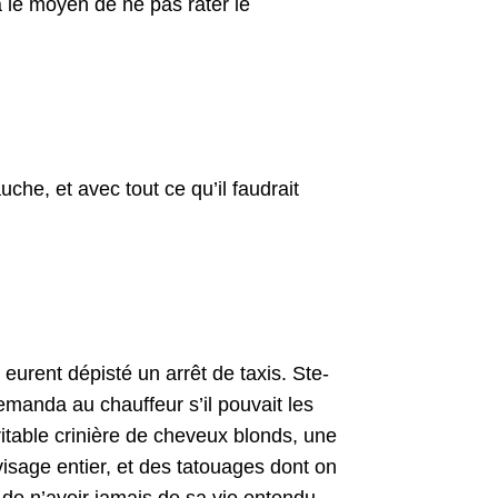
a le moyen de ne pas rater le
uche, et avec tout ce qu’il faudrait
eurent dépisté un arrêt de taxis. Ste­
deman­da au chauf­feur s’il pou­vait les
­ta­ble crinière de cheveux blonds, une
e vis­age entier, et des tatouages dont on
r de n’avoir jamais de sa vie enten­du