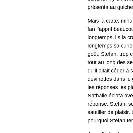
présen­ta au guichet
Mais la carte, minu
fan l’ap­prit beau­c
longtemps, ils la cr
longtemps sa curios
goût, Ste­fan, trop c
tout au long des sem
qu’il allait céder à
devinettes dans le 
les répons­es les pl
Nathalie écla­ta ave
réponse, Ste­fan, so
sautiller de plaisir.
pourquoi Ste­fan ten