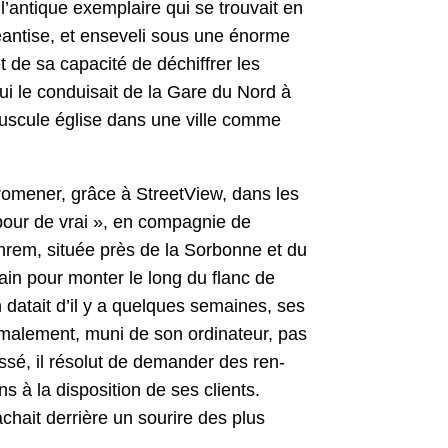
l’antique exem­plaire qui se trou­vait en
néan­tise, et enseveli sous une énorme
de sa capac­ité de déchiffr­er les
 qui le con­dui­sait de la Gare du Nord à
nus­cule église dans une ville comme
romen­er, grâce à StreetView, dans les
pour de vrai », en com­pag­nie de
Ephrem, située près de la Sor­bonne et du
ain pour mon­ter le long du flanc de
datait d’il y a quelques semaines, ses
r­male­ment, muni de son ordi­na­teur, pas
ssé, il réso­lut de deman­der des ren­
 à la dis­po­si­tion de ses clients.
achait der­rière un sourire des plus