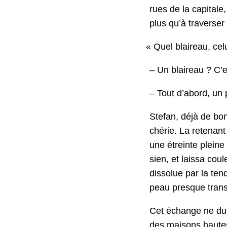
rues de la cap­i­tal
plus qu’à tra­vers­
«
Quel blaireau, celui
– Un blaireau ? C’e
– Tout d’abord, un p
Ste­fan, déjà de bo
chérie. La retenant 
une étreinte pleine
sien, et lais­sa cou
dis­solue par la ten­
peau presque trans
Cet échange ne dur
des maisons hautes 