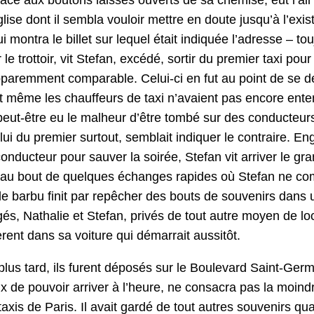
église dont il sem­bla vouloir met­tre en doute jusqu’à l’exi
ui mon­tra le bil­let sur lequel était indiquée l’adresse – tou­
 le trot­toir, vit Ste­fan, excédé, sor­tir du pre­mier taxi pou
pparem­ment com­pa­ra­ble. Celui-ci en fut au point de se 
t même les chauf­feurs de taxi n’avaient pas encore enten­d
peut-être eu le mal­heur d’être tombé sur des con­duc­teur
elui du pre­mier surtout, sem­blait indi­quer le con­traire.
n­duc­teur pour sauver la soirée, Ste­fan vit arriv­er le gr
 au bout de quelques échanges rapi­des où Ste­fan ne com­
le bar­bu finit par repêch­er des bouts de sou­venirs dan
s, Nathalie et Ste­fan, privés de tout autre moyen de loco­
llèrent dans sa voiture qui démar­rait aussitôt.
lus tard, ils furent déposés sur le Boule­vard Saint-Ger­
 de pou­voir arriv­er à l’heure, ne con­sacra pas la moin­dre
axis de Paris. Il avait gardé de tout autres sou­venirs quant