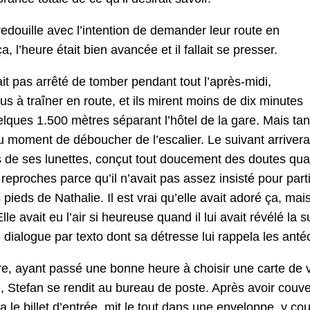
bre­douille avec l’intention de deman­der leur route en
, l’heure était bien avancée et il fal­lait se presser.
ait pas arrêté de tomber pen­dant tout l’après-midi,
lus à traîn­er en route, et ils mirent moins de dix min­utes
uelques 1.500 mètres séparant l’hôtel de la gare. Mais tant
n au moment de débouch­er de l’escalier. Le suiv­ant arrivera
es de ses lunettes, conçut tout douce­ment des doutes qu
es reproches parce qu’il n’avait pas assez insisté pour par­ti
s pieds de Nathalie. Il est vrai qu’elle avait adoré ça, mai
Elle avait eu l’air si heureuse quand il lui avait révélé la sur
dia­logue par tex­to dont sa détresse lui rap­pela les anté
re, ayant passé une bonne heure à choisir une carte de 
 Ste­fan se ren­dit au bureau de poste. Après avoir cou­v
er­ma le bil­let d’entrée, mit le tout dans une enveloppe, y 