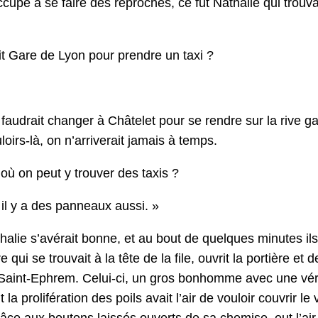
ccupé à se faire des reproches, ce fut Nathalie qui trou­v
t Gare de Lyon pour pren­dre un taxi ?
 faudrait chang­er à Châtelet pour se ren­dre sur la rive ga
oirs-là, on n’arriverait jamais à temps.
où on peut y trou­ver des taxis ?
il y a des pan­neaux aussi. »
lie s’avérait bonne, et au bout de quelques min­utes ils 
e qui se trou­vait à la tête de la file, ouvrit la por­tière et 
e Saint-Ephrem. Celui-ci, un gros bon­homme avec une véri
a pro­liféra­tion des poils avait l’air de vouloir cou­vrir l
grâce aux bou­tons lais­sés ouverts de sa chemise, eut l’ai