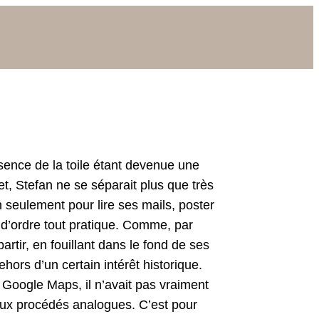
résence de la toile étant dev­enue une
et, Ste­fan ne se séparait plus que très
n seule­ment pour lire ses mails, poster
 d’ordre tout pra­tique. Comme, par
ar­tir, en fouil­lant dans le fond de ses
hors d’un cer­tain intérêt his­torique.
 de Google Maps, il n’avait pas vrai­ment
vieux procédés ana­logues. C’est pour