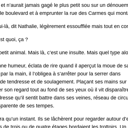
e, et n’aurait jamais gagé le plus petit sou sur un dénoue­m
er le boule­vard et à emprunter la rue des Carmes qui mon­t
-là, dit Nathalie, légère­ment essouf­flée mais tout en con­t
st quoi, ça ?
etit ani­mal. Mais là, c’est une insulte. Mais quel type alo
nne humeur, écla­ta de rire quand il aperçut la moue de s
par la main, il l’obligea à s’arrêter pour la ser­rer dans
 de ten­dresse et de soulage­ment. Plaçant ses mains sur s
ler son regard tout au fond de ses yeux où il vit dis­paraît
dresse qu’il sen­tit bat­tre dans ses veines, réseau de cir­c
­par­ente de ses tempes.
a qu’un instant. Ils se lâchèrent pour regarder autour d
de trois ou de qua­tre étages bor­daient les trot­toirs. U