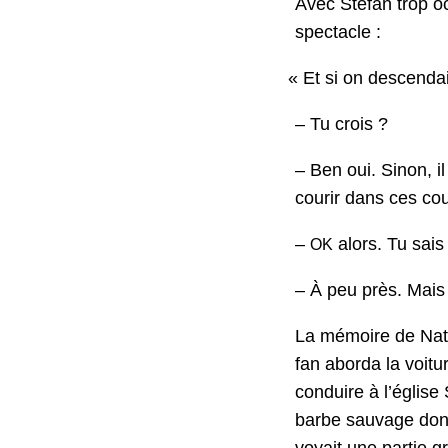
Avec Ste­fan trop o
spectacle :
«
Et si on descendai
– Tu crois ?
– Ben oui. Sinon, il
courir dans ces coul
–
alors. Tu sais 
OK
– À peu près. Mais 
La mémoire de Natha
fan abor­da la voitur
con­duire à l’églis
barbe sauvage dont l
voy­ait une par­tie 