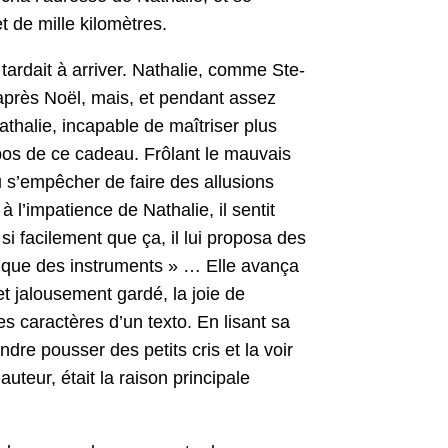
et de mille kilomètres.
ar­dait à arriv­er. Nathalie, comme Ste­
s après Noël, mais, et pen­dant assez
thalie, inca­pable de maîtris­er plus
­pos de ce cadeau. Frôlant le mau­vais
 pu s’empêcher de faire des allu­sions
l’im­pa­tience de Nathalie, il sen­tit
i facile­ment que ça, il lui pro­posa des
lique des instru­ments » … Elle avança
ret jalouse­ment gardé, la joie de
s car­ac­tères d’un tex­to. En lisant sa
ndre pouss­er des petits cris et la voir
uteur, était la rai­son prin­ci­pale