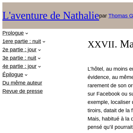
L'aventure de Nathalie
par
Thomas G
Prologue
. Ma
1ere partie : nuit
XXVII
2e partie : jour
3e partie : nuit
4e partie : jour
L’hôtel, au moins en
Épilogue
évi­dence, au même t
Du même auteur
rarement de son ordi
Revue de presse
sur Face­book ou su
exem­ple, localis­er 
tiroirs, datait de l
Mais, habitué à la di
pen­sé qu’il pour­ra