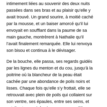
intime­ment liées au sou­venir des deux nuits
passées dans ses bras et au plaisir qu’elle y
avait trou­vé. Un grand sourire, à moitié caché
par la mousse, et un bais­er amor­cé qu’il lui
envoy­ait en souf­flant dans la paume de sa
main gauche, mon­trèrent à Nathalie qu’il
l’avait finale­ment remar­quée. Elle lui ren­voya
son bisou et con­tin­ua à le dévisager.
De la bouche, elle pas­sa, ses regards guidés
par les lignes du men­ton et du cou, jusqu’à la
poitrine où la blancheur de la peau était
cachée par une abon­dance de poils noirs et
liss­es. Chaque fois qu’elle s’y frot­tait, elle se
retrou­vait avec plein de poils qui col­laient sur
son ven­tre, ses épaules, entre ses seins, et