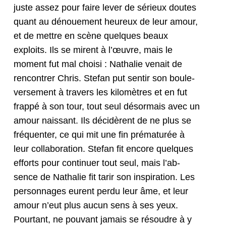
juste assez pour faire lever de sérieux doutes
quant au dénoue­ment heureux de leur amour,
et de met­tre en scène quelques beaux
exploits. Ils se mirent à l’œuvre, mais le
moment fut mal choisi : Nathalie venait de
ren­con­tr­er Chris. Ste­fan put sen­tir son boule­
verse­ment à tra­vers les kilo­mètres et en fut
frap­pé à son tour, tout seul désor­mais avec un
amour nais­sant. Ils décidèrent de ne plus se
fréquenter, ce qui mit une fin pré­maturée à
leur col­lab­o­ra­tion. Ste­fan fit encore quelques
efforts pour con­tin­uer tout seul, mais l’ab­
sence de Nathalie fit tarir son inspi­ra­tion. Les
per­son­nages eurent per­du leur âme, et leur
amour n’eut plus aucun sens à ses yeux.
Pour­tant, ne pou­vant jamais se résoudre à y