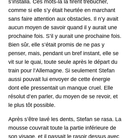
s’in­stal­la. Ces mots-là la firent trébuch­er,
comme si elle s’y était heurtée en marchant
sans faire atten­tion aux obsta­cles. Il n’y avait
aucun moyen de savoir quand il y aurait une
prochaine fois. S’il y aurait une prochaine fois.
Bien sûr, elle s’é­tait promis de ne pas y
penser, mais, pen­dant un bref instant, elle se
vit sur le quai, toute seule après le départ du
train pour l’Alle­magne. Si seule­ment Ste­fan
aus­si pou­vait lui envoy­er de cette énergie
dont elle pressen­tait un manque cru­el. Elle
réso­lut d’en par­ler, du moyen de se revoir, et
le plus tôt possible.
Après s’être lavé les dents, Ste­fan se rasa. La
mousse cou­vrait toute la par­tie inférieure de
son vis­age, et il pas­sait le rasoir dessus avec