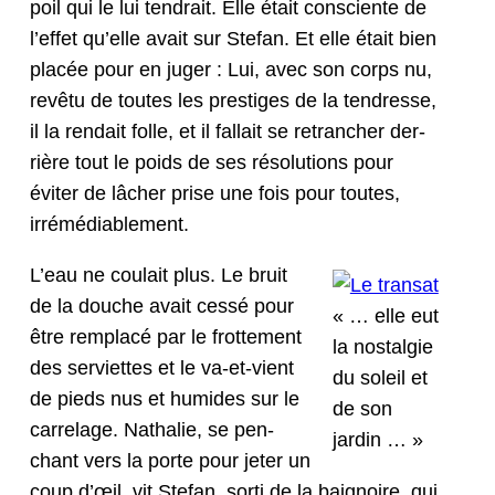
poil qui le lui tendrait. Elle était con­sciente de
l’ef­fet qu’elle avait sur Ste­fan. Et elle était bien
placée pour en juger : Lui, avec son corps nu,
revê­tu de toutes les pres­tiges de la ten­dresse,
il la rendait folle, et il fal­lait se retranch­er der­
rière tout le poids de ses réso­lu­tions pour
éviter de lâch­er prise une fois pour toutes,
irrémédiablement.
L’eau ne coulait plus. Le bruit
de la douche avait cessé pour
« … elle eut
être rem­placé par le frot­te­ment
la nos­tal­gie
des servi­ettes et le va-et-vient
du soleil et
de pieds nus et humides sur le
de son
car­relage. Nathalie, se pen­
jardin … »
chant vers la porte pour jeter un
coup d’œil, vit Ste­fan, sor­ti de la baig­noire, qui