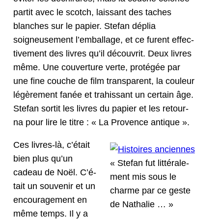
par­tit avec le scotch, lais­sant des tach­es
blanch­es sur le papi­er. Ste­fan déplia
soigneuse­ment l’emballage, et ce furent effec­
tive­ment des livres qu’il décou­vrit. Deux livres
même. Une cou­ver­ture verte, pro­tégée par
une fine couche de film trans­par­ent, la couleur
légère­ment fanée et trahissant un cer­tain âge.
Ste­fan sor­tit les livres du papi­er et les retour­
na pour lire le titre : « La Provence antique ».
Ces livres-là, c’é­tait
bien plus qu’un
« Ste­fan fut lit­térale­
cadeau de Noël. C’é­
ment mis sous le
tait un sou­venir et un
charme par ce geste
encour­age­ment en
de Nathalie … »
même temps. Il y a