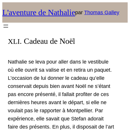
L'aventure de Nathalie
par
Thomas Galley
. Cadeau de Noël
XLI
Nathalie se leva pour aller dans le vestibule
où elle ouvrit sa valise et en reti­ra un paquet.
L’oc­ca­sion de lui don­ner le cadeau qu’elle
con­ser­vait depuis bien avant Noël ne s’é­tant
pas encore présen­té, il fal­lait prof­iter de ces
dernières heures avant le départ, si elle ne
voulait pas le rap­porter à Mont­pel­li­er. Par
expéri­ence, elle savait que Ste­fan ado­rait
faire des présents. En plus, il dis­po­sait de l’art