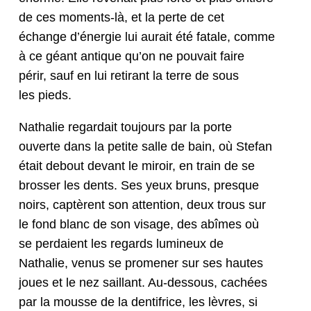
de ces moments-là, et la perte de cet
échange d’én­ergie lui aurait été fatale, comme
à ce géant antique qu’on ne pou­vait faire
périr, sauf en lui reti­rant la terre de sous
les pieds.
Nathalie regar­dait tou­jours par la porte
ouverte dans la petite salle de bain, où Ste­fan
était debout devant le miroir, en train de se
bross­er les dents. Ses yeux bruns, presque
noirs, cap­tèrent son atten­tion, deux trous sur
le fond blanc de son vis­age, des abîmes où
se per­daient les regards lumineux de
Nathalie, venus se promen­er sur ses hautes
joues et le nez sail­lant. Au-dessous, cachées
par la mousse de la den­ti­frice, les lèvres, si