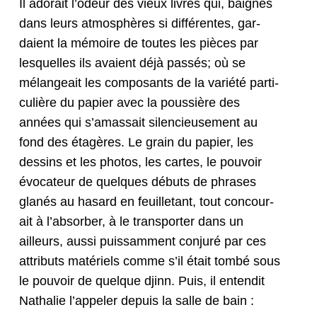
Il ado­rait l’odeur des vieux livres qui, baignés
dans leurs atmo­sphères si dif­férentes, gar­
daient la mémoire de toutes les pièces par
lesquelles ils avaient déjà passés; où se
mélangeait les com­posants de la var­iété par­ti­
c­ulière du papi­er avec la pous­sière des
années qui s’a­mas­sait silen­cieuse­ment au
fond des étagères. Le grain du papi­er, les
dessins et les pho­tos, les cartes, le pou­voir
évo­ca­teur de quelques débuts de phras­es
glanés au hasard en feuil­letant, tout con­cour­
ait à l’ab­sorber, à le trans­porter dans un
ailleurs, aus­si puis­sam­ment con­juré par ces
attrib­uts matériels comme s’il était tombé sous
le pou­voir de quelque djinn. Puis, il enten­dit
Nathalie l’ap­pel­er depuis la salle de bain :