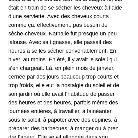
était en train de se séch­er les cheveux à l’aide
d’une servi­ette. Avec des cheveux courts
comme ça, effec­tive­ment, pas besoin de
sèche-cheveux. Nathalie fut presque un peu
jalouse. Avec sa tig­nasse, elle pas­sait des
heures à se les séch­er con­ven­able­ment. En
hiv­er, au moins. En été, il y avait le soleil qui
s’en chargeait. Là, en plein mois de jan­vi­er,
cernée par des jours beau­coup trop courts et
trop froids, elle eut la nos­tal­gie du soleil et de
son jardin où elle avait l’habi­tude de pass­er
des heures et des heures, par­fois même des
journées entières, à tra­vailler, à fainéan­ter
sous le soleil, à papot­er avec des copines, à
pré­par­er des bar­be­cues, à manger ou à pren­
dre l’apéro. Elle se vit allongée dans son