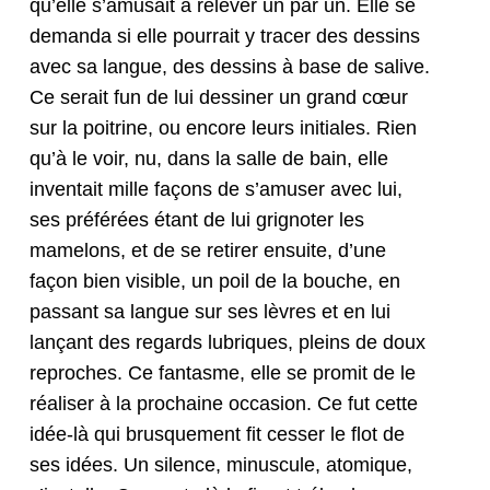
qu’elle s’a­mu­sait à relever un par un. Elle se
deman­da si elle pour­rait y trac­er des dessins
avec sa langue, des dessins à base de salive.
Ce serait fun de lui dessin­er un grand cœur
sur la poitrine, ou encore leurs ini­tiales. Rien
qu’à le voir, nu, dans la salle de bain, elle
inven­tait mille façons de s’a­muser avec lui,
ses préférées étant de lui grig­not­er les
mamel­ons, et de se retir­er ensuite, d’une
façon bien vis­i­ble, un poil de la bouche, en
pas­sant sa langue sur ses lèvres et en lui
lançant des regards lubriques, pleins de doux
reproches. Ce fan­tasme, elle se promit de le
réalis­er à la prochaine occa­sion. Ce fut cette
idée-là qui brusque­ment fit cess­er le flot de
ses idées. Un silence, minus­cule, atom­ique,