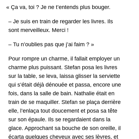
«
Ça va, toi ? Je ne t’en­tends plus bouger.
– Je suis en train de regarder les livres. Ils
sont mer­veilleux. Merci !
– Tu n’ou­blies pas que j’ai faim ? »
Pour rompre un charme, il fal­lait employ­er un
charme plus puis­sant. Ste­fan posa les livres
sur la table, se leva, lais­sa gliss­er la servi­ette
qui s’é­tait déjà dénouée et pas­sa, encore une
fois, dans la salle de bain. Nathalie était en
train de se maquiller. Ste­fan se plaça der­rière
elle, l’en­laça tout douce­ment et posa sa tête
sur son épaule. Ils se regar­daient dans la
glace. Approchant sa bouche de son oreille, il
écar­ta quelques cheveux avec ses lèvres, et