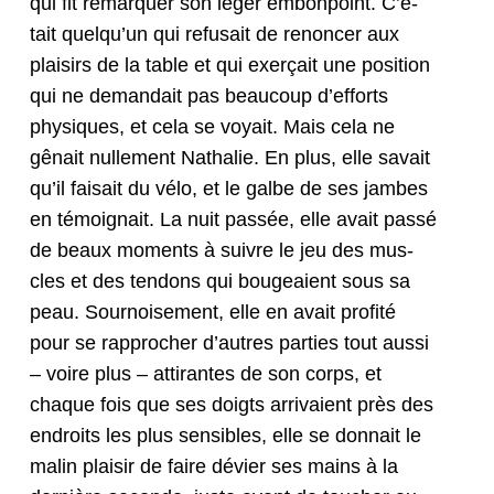
qui fit remar­quer son léger embon­point. C’é­
tait quelqu’un qui refu­sait de renon­cer aux
plaisirs de la table et qui exerçait une posi­tion
qui ne demandait pas beau­coup d’ef­forts
physiques, et cela se voy­ait. Mais cela ne
gênait nulle­ment Nathalie. En plus, elle savait
qu’il fai­sait du vélo, et le galbe de ses jambes
en témoignait. La nuit passée, elle avait passé
de beaux moments à suiv­re le jeu des mus­
cles et des ten­dons qui bougeaient sous sa
peau. Sournoise­ment, elle en avait prof­ité
pour se rap­procher d’autres par­ties tout aus­si
– voire plus – atti­rantes de son corps, et
chaque fois que ses doigts arrivaient près des
endroits les plus sen­si­bles, elle se don­nait le
malin plaisir de faire dévi­er ses mains à la