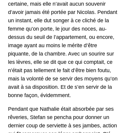
cer­taine, mais elle n’avait aucun sou­venir
d’avoir jamais été portée par Nico­las. Pen­dant
un instant, elle dut songer à ce cliché de la
femme qu’on porte, le jour des noces, au-
dessus du seuil de l’ap­parte­ment, ou encore,
image ayant au moins le mérite d’être
piquante, de la cham­bre. Avec un sourire sur
les lèvres, elle se dit que ce qui comp­tait, ce
n’é­tait pas telle­ment le fait d’être bien foutu,
mais la volon­té de se servir des moyens qu’on
avait à sa dis­po­si­tion. Et de s’en servir de la
bonne façon, évidemment.
Pen­dant que Nathalie était absorbée par ses
rêver­ies, Ste­fan se pen­cha pour don­ner un
dernier coup de servi­ette à ses jambes, action