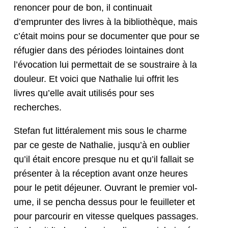
renon­cer pour de bon, il con­tin­u­ait
d’emprunter des livres à la bib­lio­thèque, mais
c’é­tait moins pour se doc­u­menter que pour se
réfugi­er dans des péri­odes loin­taines dont
l’évo­ca­tion lui per­me­t­tait de se sous­traire à la
douleur. Et voici que Nathalie lui offrit les
livres qu’elle avait util­isés pour ses
recherches.
Ste­fan fut lit­térale­ment mis sous le charme
par ce geste de Nathalie, jusqu’à en oubli­er
qu’il était encore presque nu et qu’il fal­lait se
présen­ter à la récep­tion avant onze heures
pour le petit déje­uner. Ouvrant le pre­mier vol­
ume, il se pen­cha dessus pour le feuil­leter et
pour par­courir en vitesse quelques pas­sages.