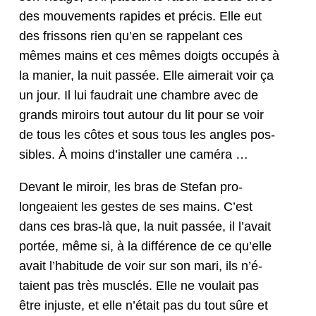
des mou­ve­ments rapi­des et pré­cis. Elle eut
des fris­sons rien qu’en se rap­pelant ces
mêmes mains et ces mêmes doigts occupés à
la manier, la nuit passée. Elle aimerait voir ça
un jour. Il lui faudrait une cham­bre avec de
grands miroirs tout autour du lit pour se voir
de tous les côtes et sous tous les angles pos­
si­bles. À moins d’in­staller une caméra …
Devant le miroir, les bras de Ste­fan pro­
longeaient les gestes de ses mains. C’est
dans ces bras-là que, la nuit passée, il l’avait
portée, même si, à la dif­férence de ce qu’elle
avait l’habi­tude de voir sur son mari, ils n’é­
taient pas très mus­clés. Elle ne voulait pas
être injuste, et elle n’é­tait pas du tout sûre et