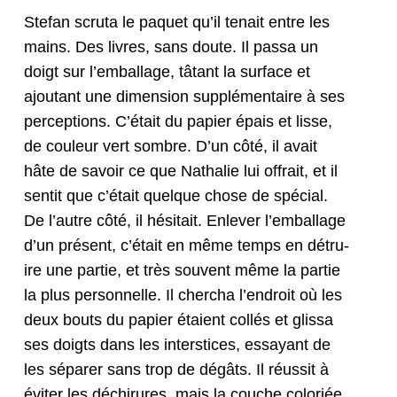
Ste­fan scru­ta le paquet qu’il tenait entre les
mains. Des livres, sans doute. Il pas­sa un
doigt sur l’emballage, tâtant la sur­face et
ajoutant une dimen­sion sup­plé­men­taire à ses
per­cep­tions. C’é­tait du papi­er épais et lisse,
de couleur vert som­bre. D’un côté, il avait
hâte de savoir ce que Nathalie lui offrait, et il
sen­tit que c’é­tait quelque chose de spé­cial.
De l’autre côté, il hési­tait. Enlever l’emballage
d’un présent, c’é­tait en même temps en détru­
ire une par­tie, et très sou­vent même la par­tie
la plus per­son­nelle. Il cher­cha l’en­droit où les
deux bouts du papi­er étaient col­lés et glis­sa
ses doigts dans les inter­stices, essayant de
les sépar­er sans trop de dégâts. Il réus­sit à
éviter les déchirures, mais la couche col­oriée