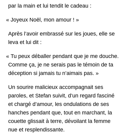
par la main et lui ten­dit le cadeau :
«
Joyeux Noël, mon amour ! »
Après l’avoir embrassé sur les joues, elle se
leva et lui dit :
«
Tu peux déballer pen­dant que je me douche.
Comme ça, je ne serais pas le témoin de ta
décep­tion si jamais tu n’aimais pas. »
Un sourire mali­cieux accom­pa­g­nait ses
paroles, et Ste­fan suiv­it, d’un regard fasciné
et chargé d’amour, les ondu­la­tions de ses
hanch­es pen­dant que, tout en marchant, la
cou­ette glis­sait à terre, dévoilant la femme
nue et resplendissante.