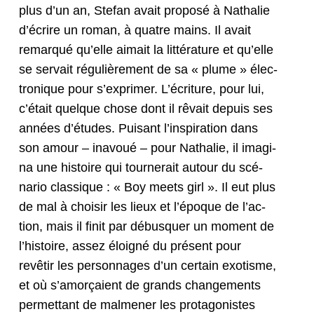
plus d’un an, Ste­fan avait pro­posé à Nathalie
d’écrire un roman, à qua­tre mains. Il avait
remar­qué qu’elle aimait la lit­téra­ture et qu’elle
se ser­vait régulière­ment de sa « plume » élec­
tron­ique pour s’ex­primer. L’écri­t­ure, pour lui,
c’é­tait quelque chose dont il rêvait depuis ses
années d’é­tudes. Puisant l’in­spi­ra­tion dans
son amour – inavoué – pour Nathalie, il imag­i­
na une his­toire qui tourn­erait autour du scé­
nario clas­sique : « Boy meets girl ». Il eut plus
de mal à choisir les lieux et l’époque de l’ac­
tion, mais il finit par débus­quer un moment de
l’his­toire, assez éloigné du présent pour
revêtir les per­son­nages d’un cer­tain exo­tisme,
et où s’amorçaient de grands change­ments
per­me­t­tant de malmen­er les pro­tag­o­nistes