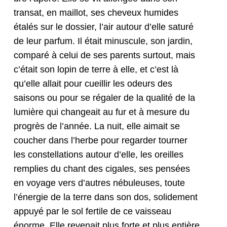
transat, en mail­lot, ses cheveux humides
étalés sur le dossier, l’air autour d’elle sat­uré
de leur par­fum. Il était minus­cule, son jardin,
com­paré à celui de ses par­ents surtout, mais
c’é­tait son lopin de terre à elle, et c’est là
qu’elle allait pour cueil­lir les odeurs des
saisons ou pour se régaler de la qual­ité de la
lumière qui changeait au fur et à mesure du
pro­grès de l’an­née. La nuit, elle aimait se
couch­er dans l’herbe pour regarder tourn­er
les con­stel­la­tions autour d’elle, les oreilles
rem­plies du chant des cigales, ses pen­sées
en voy­age vers d’autres nébuleuses, toute
l’én­ergie de la terre dans son dos, solide­ment
appuyé par le sol fer­tile de ce vais­seau
énorme. Elle reve­nait plus forte et plus entière