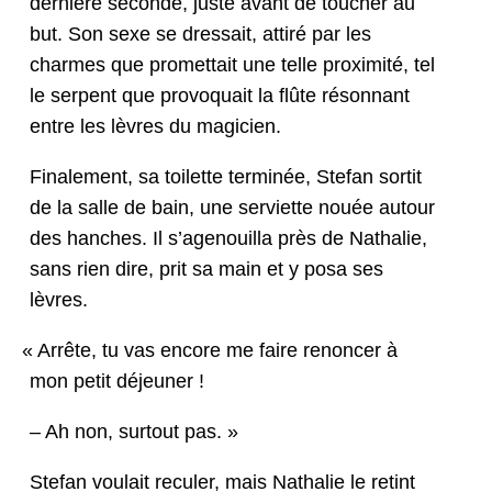
dernière sec­onde, juste avant de touch­er au
but. Son sexe se dres­sait, attiré par les
charmes que promet­tait une telle prox­im­ité, tel
le ser­pent que provo­quait la flûte réson­nant
entre les lèvres du magicien.
Finale­ment, sa toi­lette ter­minée, Ste­fan sor­tit
de la salle de bain, une servi­ette nouée autour
des hanch­es. Il s’age­nouil­la près de Nathalie,
sans rien dire, prit sa main et y posa ses
lèvres.
«
Arrête, tu vas encore me faire renon­cer à
mon petit déjeuner !
– Ah non, surtout pas. »
Ste­fan voulait reculer, mais Nathalie le retint