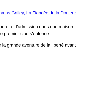
­lioure, et l’ad­mis­sion dans une mai­son
le pre­mier clou s’enfonce.
la grande aven­ture de la lib­erté avant