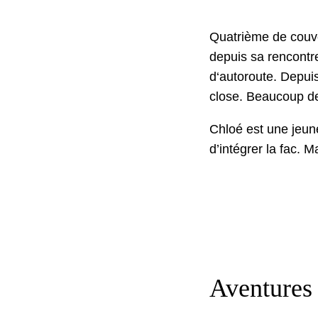
Qua­trième de cou­v
depuis sa ren­con­t
d‘autoroute. Depuis, 
close. Beau­coup de
Chloé est une jeune
d’in­té­gr­er la fac.
Aventures 