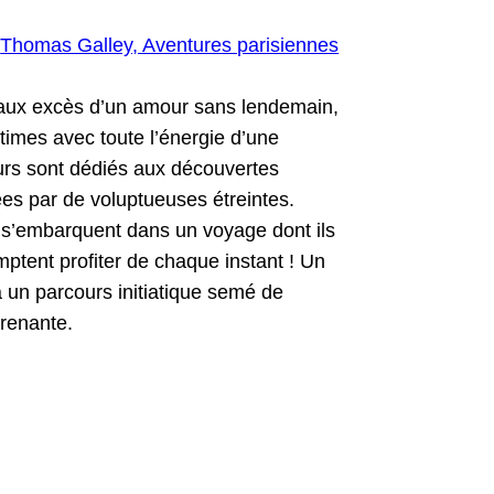
­er aux excès d’un amour sans lende­main,
ntimes avec toute l’énergie d’une
rs sont dédiés aux décou­vertes
­mées par de voluptueuses étreintes.
 s’embarquent dans un voy­age dont ils
omptent prof­iter de chaque instant ! Un
 un par­cours ini­ti­a­tique semé de
prenante.