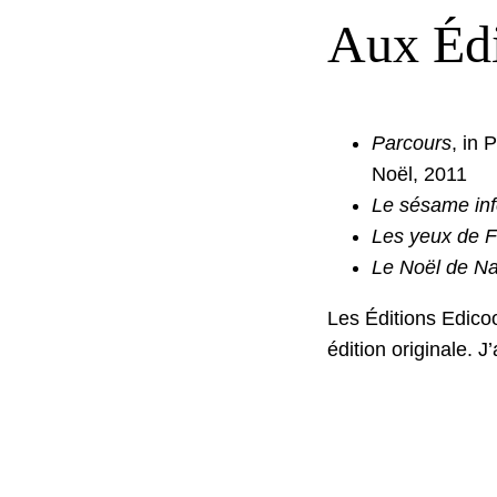
Aux Édi
Par­cours
, in 
Noël, 2011
Le sésame infe
Les yeux de Fat
Le Noël de Na
Les Édi­tions Edi­co
édi­tion orig­i­nale.