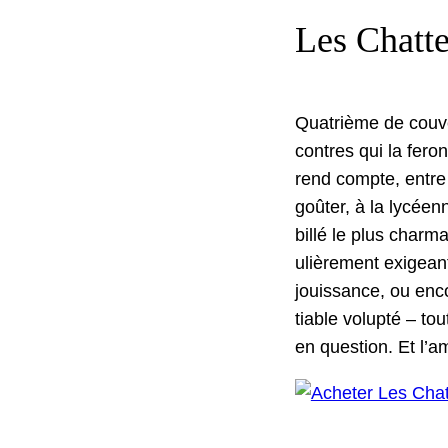
Les Chatt
Qua­trième de cou­v
con­tres qui la fer­
rend compte, entre 
goûter, à la lycéen
bil­lé le plus char­m
ulière­ment exigeant
jouis­sance, ou enco
tiable volup­té – to
en ques­tion. Et l