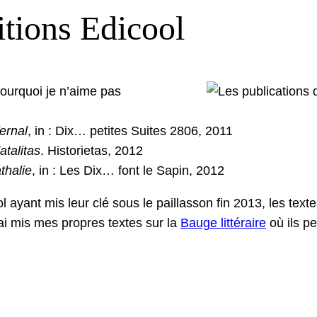
tions Edicool
Pourquoi je n’aime pas
r­nal
, in : Dix… petites Suites 2806, 2011
al­i­tas
. His­to­ri­etas, 2012
thalie
, in : Les Dix… font le Sapin, 2012
ol ayant mis leur clé sous le pail­las­son fin 2013, les tex
 J’ai mis mes pro­pres textes sur la
Bauge lit­téraire
où ils pe