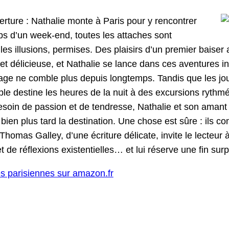
r­ture : Nathalie monte à Paris pour y ren­con­tr­er
s d’un week-end, toutes les attach­es sont
es illu­sions, per­mis­es. Des plaisirs d’un pre­mier bais
 et déli­cieuse, et Nathalie se lance dans ces aven­tures i
ge ne comble plus depuis longtemps. Tan­dis que les jou
u­ple des­tine les heures de la nuit à des excur­sions ryth
soin de pas­sion et de ten­dresse, Nathalie et son amant
bien plus tard la des­ti­na­tion. Une chose est sûre : ils c
omas Gal­ley, d’une écri­t­ure déli­cate, invite le lecteur à
 de réflex­ions exis­ten­tielles… et lui réserve une fin sur