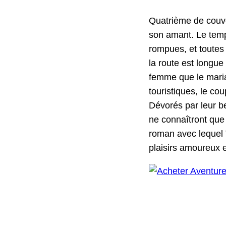
Qua­trième de cou­ve
son amant. Le temp
rompues, et toutes l
la route est longue
femme que le maria
touris­tiques, le co
Dévorés par leur be
ne con­naîtront que 
roman avec lequel Th
plaisirs amoureux et