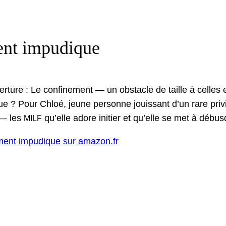
nt impudique
r­ture : Le con­fine­ment — un obsta­cle de taille à celles
e ? Pour Chloé, jeune per­son­ne jouis­sant d’un rare priv
 — les
qu’elle adore ini­ti­er et qu’elle se met à débus
MILF