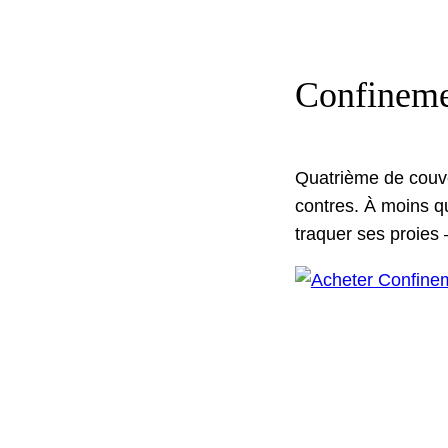
Confineme
Qua­trième de cou­ve
con­tres. À moins qu
tra­quer ses proies