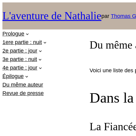
L'aventure de Nathalie
par
Thomas G
Prologue
Du même 
1ere partie : nuit
2e partie : jour
3e partie : nuit
4e partie : jour
Voici une liste des p
Épilogue
Du même auteur
Dans la
Revue de presse
La Fiancée