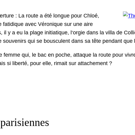
er­ture : La route a été longue pour Chloé,
re fatidique avec Véronique sur une aire
il y a eu la plage ini­ti­a­tique, l‘orgie dans la vil­la de Col
 sou­venirs qui se bous­cu­lent dans sa tête pen­dant que 
 femme qui, le bac en poche, attaque la route pour vivre 
 Mais si lib­erté, pour elle, rimait sur attachement ?
parisiennes