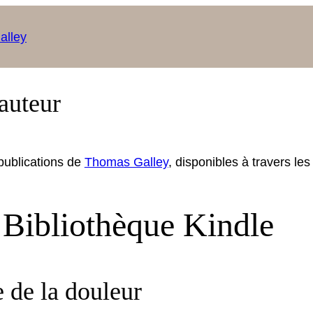
alley
auteur
ub­li­ca­tions de
Thomas Gal­ley
, disponibles à tra­vers l
 Bibliothèque Kindle
 de la douleur