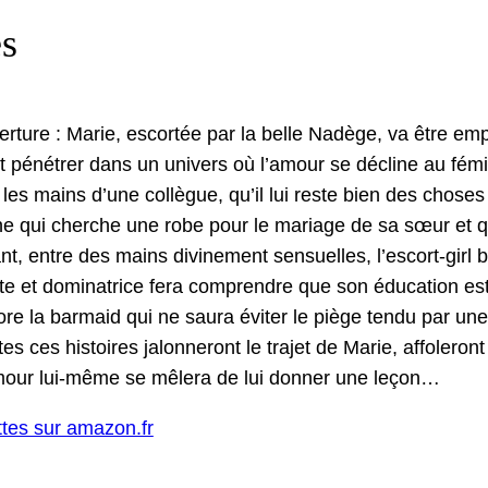
es
er­ture : Marie, escortée par la belle Nadège, va être empo
ont pénétr­er dans un univers où l’amour se décline au fémi
les mains d’une col­lègue, qu’il lui reste bien des choses
ne qui cherche une robe pour le mariage de sa sœur et qui
ant, entre des mains divine­ment sen­suelles, l’escort-girl bl
e et dom­i­na­trice fera com­pren­dre que son édu­ca­tion est
re la bar­maid qui ne saura éviter le piège ten­du par une ar
utes ces his­toires jalon­neront le tra­jet de Marie, affoler
’amour lui-même se mêlera de lui don­ner une leçon…