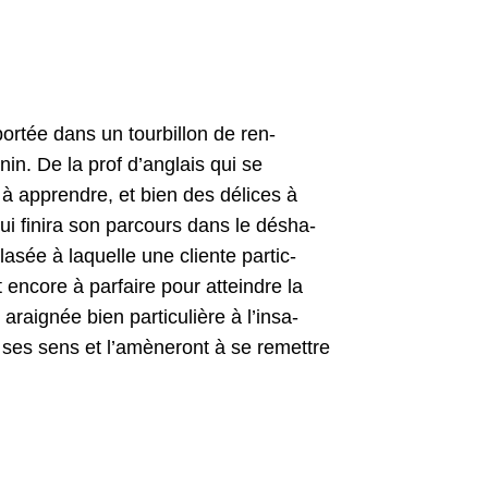
rtée dans un tour­bil­lon de ren­
nin. De la prof d’anglais qui se
 à appren­dre, et bien des délices à
 fini­ra son par­cours dans le désha­
asée à laque­lle une cliente par­ti­c­
 encore à par­faire pour attein­dre la
aignée bien par­ti­c­ulière à l’in­sa­
ont ses sens et l’amèneront à se remet­tre