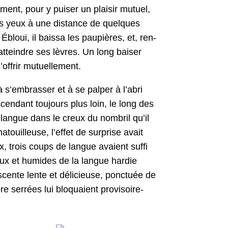
­ment, pour y puis­er un plaisir mutuel,
eurs yeux à une dis­tance de quelques
Ébloui, il bais­sa les paupières, et, ren­
ttein­dre ses lèvres. Un long bais­er
s’offrir mutuellement.
, à s’embrasser et à se palper à l’abri
cen­dant tou­jours plus loin, le long des
a langue dans le creux du nom­bril qu’il
touilleuse, l’effet de sur­prise avait
ux, trois coups de langue avaient suf­fi
doux et humides de la langue hardie
cente lente et déli­cieuse, ponc­tuée de
ser­rées lui blo­quaient pro­vi­soire­