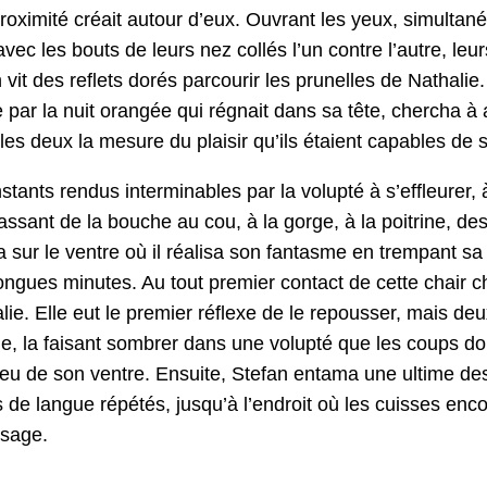
ox­im­ité créait autour d’eux. Ouvrant les yeux, simul­tané
 avec les bouts de leurs nez col­lés l’un con­tre l’autre, l
n vit des reflets dorés par­courir les prunelles de Nathalie. 
par la nuit orangée qui rég­nait dans sa tête, cher­cha à a
 les deux la mesure du plaisir qu’ils étaient capa­bles de 
stants ren­dus inter­minables par la volup­té à s’ef­fleur­er
as­sant de la bouche au cou, à la gorge, à la poitrine, des
­va sur le ven­tre où il réal­isa son fan­tasme en trem­pant s
ngues min­utes. Au tout pre­mier con­tact de cette chair cha­
alie. Elle eut le pre­mier réflexe de le repouss­er, mais de
ile, la faisant som­br­er dans une volup­té que les coups 
ieu de son ven­tre. Ensuite, Ste­fan enta­ma une ultime des
 de langue répétés, jusqu’à l’endroit où les cuiss­es encore 
ssage.