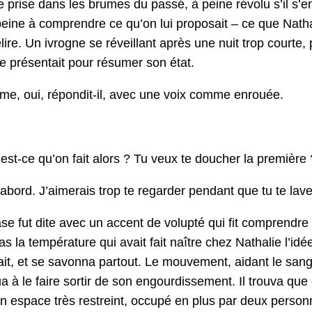
 prise dans les brumes du passé, à peine révolu s’il s’en r
peine à com­pren­dre ce qu’on lui pro­po­sait – ce que Nathali
re. Un ivrogne se réveil­lant après une nuit trop courte, 
se présen­tait pour résumer son état.
, oui, répon­dit-il, avec une voix comme enrouée.
est-ce qu’on fait alors ? Tu veux te douch­er la première 
’abord. J’aimerais trop te regarder pen­dant que tu te lave
e fut dite avec un accent de volup­té qui fit com­pren­dre 
as la tem­péra­ture qui avait fait naître chez Nathalie l’idée d
ait, et se savon­na partout. Le mou­ve­ment, aidant le san
ribua à le faire sor­tir de son engour­disse­ment. Il trou­va 
un espace très restreint, occupé en plus par deux per­son­