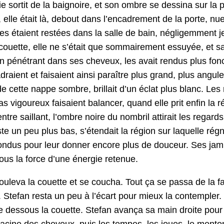
e sor­tit de la baig­noire, et son ombre se dessi­na sur la p
s, elle était là, debout dans l’encadrement de la porte, nue,
tes étaient restées dans la salle de bain, nég­ligem­ment 
cou­ette, elle ne s’était que som­maire­ment essuyée, et sa p
en péné­trant dans ses cheveux, les avait ren­dus plus fon­cé
adraient et fai­saient ain­si paraître plus grand, plus an
t de cette nappe som­bre, bril­lait d’un éclat plus blanc. Le
 vigoureux fai­saient bal­ancer, quand elle prit enfin la ré
­tre sail­lant, l’ombre noire du nom­bril atti­rait les regar
te un peu plus bas, s’étendait la région sur laque­lle rég­
 ton­dus pour leur don­ner encore plus de douceur. Ses j
 sous la force d’une énergie retenue.
soule­va la cou­ette et se coucha. Tout ça se pas­sa de la
e­fan res­ta un peu à l’écart pour mieux la con­tem­pler. 
de dessous la cou­ette. Ste­fan avança sa main droite pour l
 racine des cheveux, puis les tem­pes, les joues, le men­