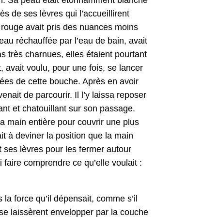
ès de ses lèvres qui l’accueillirent
ur rouge avait pris des nuances moins
eau réchauf­fée par l’eau de bain, avait
 très char­nues, elles étaient pour­tant
, avait voulu, pour une fois, se lancer
ncées de cette bouche. Après en avoir
venait de par­courir. Il l’y lais­sa repos­er
nt et cha­touil­lant sur son pas­sage.
a sa main entière pour cou­vrir une plus
t à devin­er la posi­tion que la main
it ses lèvres pour les fer­mer autour
 faire com­pren­dre ce qu’elle voulait :
s la force qu’il dépen­sait, comme s’il
s se lais­sèrent envelop­per par la couche