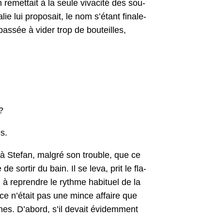
emet­tait à la seule vivac­ité des sou­
e lui pro­po­sait, le nom s’é­tant finale­
passée à vider trop de bouteilles,
?
s.
à Ste­fan, mal­gré son trou­ble, que ce
e sor­tir du bain. Il se leva, prit le fla­
g à repren­dre le rythme habituel de la
que ce n’était pas une mince affaire que
nes. D’abord, s’il devait évidem­ment