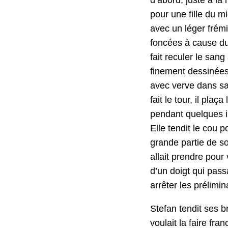
pour une fille du mi
avec un léger frémi
fon­cées à cause du
fait reculer le sang
fine­ment dess­inées
avec verve dans sa 
fait le tour, il plaça
pen­dant quelques in
Elle ten­dit le cou 
grande par­tie de so
allait pren­dre pour
d’un doigt qui pas­s
arrêter les prélim­i­n
Ste­fan ten­dit ses 
voulait la faire fra