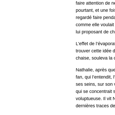
faire atten­tion de n
pour­tant, et une foi
regardé faire pen­dan
comme elle voulait fa
lui pro­posant de chau
L’effet de l’évapora
trou­ver cette idée 
chaise, soule­va la
Nathalie, après que
fan, qui l’en­ten­di
ses seins, sur son v
qui se con­cen­trait
voluptueuse. Il vit N
dernières traces d