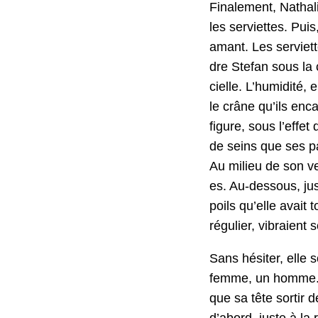
Finale­ment, Nathali
les servi­ettes. Pui
amant. Les servi­et
dre Ste­fan sous la 
cielle. L’humidité, 
le crâne qu’ils enc
fig­ure, sous l’effe
de seins que ses pas
Au milieu de son ven
es. Au-dessous, jus
poils qu’elle avait
réguli­er, vibraient
Sans hésiter, elle 
femme, un homme. St
que sa tête sor­tir 
d’abord, juste à la