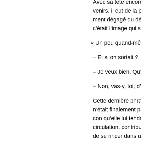
Avec sa tête encore
venirs, il eut de la 
ment dégagé du déli
c’était l’image qui 
«
Un peu quand-même
– Et si on sortait ?
– Je veux bien. Qu’
– Non, vas‑y, toi, d
Cette dernière phras
n’était finale­ment p
con qu’elle lui tend
cir­cu­la­tion, con­t
de se rin­cer dans 