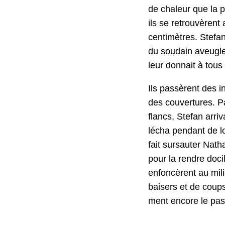
de chaleur que la pr
ils se retrou­vèrent
cen­timètres. Ste­fa
du soudain aveu­gle 
leur don­nait à tous
Ils passèrent des in
des cou­ver­tures. P
flancs, Ste­fan arri
lécha pen­dant de lo
fait sur­sauter Nath
pour la ren­dre doc
enfon­cèrent au mil
bais­ers et de coups
ment encore le pa