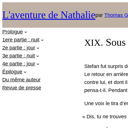
L'aventure de Nathalie
par
Thomas G
Prologue
. Sous
1ere partie : nuit
XIX
2e partie : jour
3e partie : nuit
4e partie : jour
Ste­fan fut sur­pris
Épilogue
Le retour en arrièr
Du même auteur
con­tre lui, et dont 
Revue de presse
pen­sa-t-il. Pen­dan
Une voix le tira d’
«
Dis, tu ne trou­ves