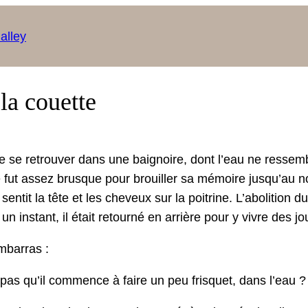
alley
 la couette
 de se retrou­ver dans une baig­noire, dont l’eau ne ressem­
e fut assez brusque pour brouiller sa mémoire jusqu’au n
il sen­tit la tête et les cheveux sur la poitrine. L’abolition 
t un instant, il était retourné en arrière pour y vivre des 
embarras :
 pas qu’il com­mence à faire un peu fris­quet, dans l’eau ?