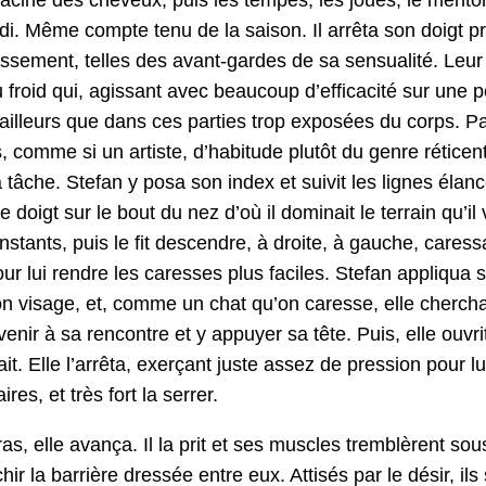
di. Même compte tenu de la sai­son. Il arrê­ta son doigt pr
sse­ment, telles des avant-gardes de sa sen­su­al­ité. Le
 froid qui, agis­sant avec beau­coup d’efficacité sur une p
 ailleurs que dans ces par­ties trop exposées du corps. Pas
, comme si un artiste, d’habitude plutôt du genre réti­cent
tâche. Ste­fan y posa son index et suiv­it les lignes éla
 le doigt sur le bout du nez d’où il dom­i­nait le ter­rain qu’il 
stants, puis le fit descen­dre, à droite, à gauche, cares­sa
pour lui ren­dre les caress­es plus faciles. Ste­fan appli­qu
n vis­age, et, comme un chat qu’on caresse, elle cher­chai
 venir à sa ren­con­tre et y appuy­er sa tête. Puis, elle ouvr
ait. Elle l’arrêta, exerçant juste assez de pres­sion pour lui
aires, et très fort la serrer.
bras, elle avança. Il la prit et ses mus­cles trem­blèrent sou
nchir la bar­rière dressée entre eux. Attisés par le désir, il