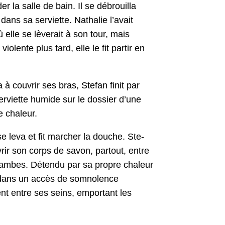
er la salle de bain. Il se débrouil­la
 dans sa servi­ette. Nathalie l’avait
où elle se lèverait à son tour, mais
­lente plus tard, elle le fit par­tir en
à cou­vrir ses bras, Ste­fan finit par
servi­ette humide sur le dossier d’une
e chaleur.
e leva et fit marcher la douche. Ste­
u­vrir son corps de savon, partout, entre
s jambes. Déten­du par sa pro­pre chaleur
ux dans un accès de som­no­lence
­ment entre ses seins, empor­tant les