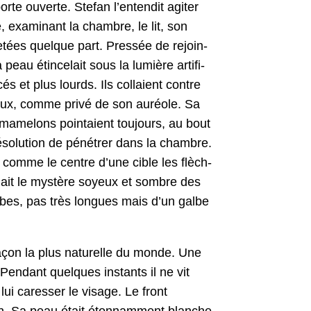
orte ouverte. Ste­fan l’entendit agiter
 exam­i­nant la cham­bre, le lit, son
jetées quelque part. Pressée de rejoin­
eau étince­lait sous la lumière arti­fi­
s et plus lourds. Ils col­laient con­tre
guleux, comme privé de son auréole. Sa
s mamel­ons pointaient tou­jours, au bout
so­lu­tion de pénétr­er dans la cham­bre.
ds comme le cen­tre d’une cible les flèch­
nait le mys­tère soyeux et som­bre des
ambes, pas très longues mais d’un galbe
 façon la plus naturelle du monde. Une
Pen­dant quelques instants il ne vit
ui caress­er le vis­age. Le front
ton. Sa peau était éton­nam­ment blanche