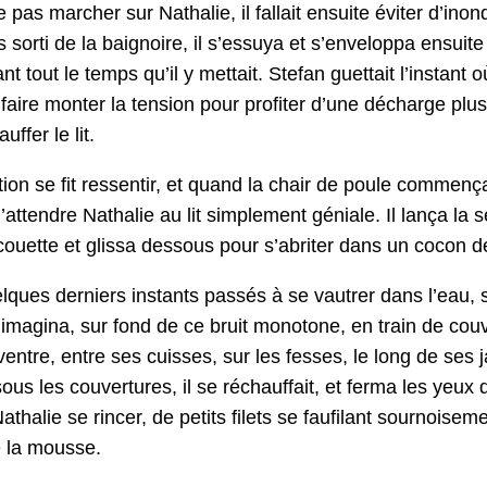
e pas marcher sur Nathalie, il fal­lait ensuite éviter d’inond
s sor­ti de la baig­noire, il s’essuya et s’enveloppa ensuite
t tout le temps qu’il y met­tait. Ste­fan guet­tait l’instant 
ire mon­ter la ten­sion pour prof­iter d’une décharge plus vio
f­fer le lit.
tion se fit ressen­tir, et quand la chair de poule com­mença 
d’attendre Nathalie au lit sim­ple­ment géniale. Il lança la 
 cou­ette et glis­sa dessous pour s’abriter dans un cocon d
lques derniers instants passés à se vautr­er dans l’eau, s
t, l’imagina, sur fond de ce bruit monot­o­ne, en train de co
en­tre, entre ses cuiss­es, sur les fess­es, le long de se
 sous les cou­ver­tures, il se réchauf­fait, et fer­ma les ye
athalie se rin­cer, de petits filets se fau­fi­lant sournoise
e la mousse.