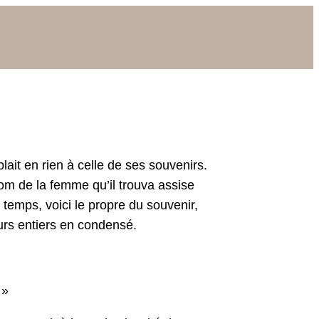
blait en rien à celle de ses sou­venirs.
om de la femme qu’il trou­va assise
du temps, voici le pro­pre du sou­venir,
jours entiers en condensé.
 »